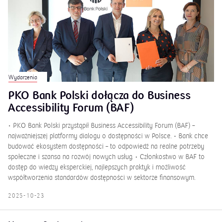
Wydarzenia
PKO Bank Polski dołącza do Business
Accessibility Forum (BAF)
• PKO Bank Polski przystąpił Business Accessibility Forum (BAF) –
najważniejszej platformy dialogu o dostępności w Polsce. • Bank chce
budować ekosystem dostępności – to odpowiedź na realne potrzeby
społeczne i szansa na rozwój nowych usług. • Członkostwo w BAF to
dostęp do wiedzy eksperckiej, najlepszych praktyk i możliwość
współtworzenia standardów dostępności w sektorze finansowym.
2025-10-23