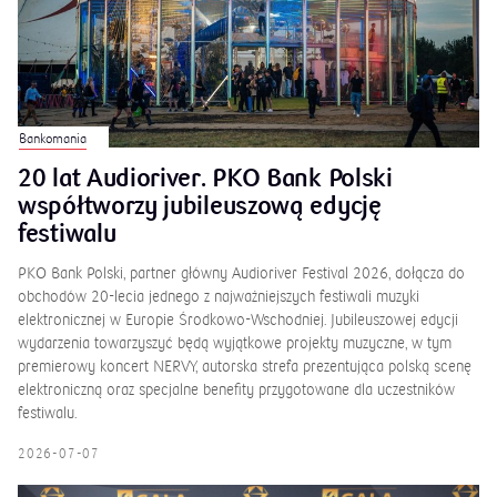
Bankomania
20 lat Audioriver. PKO Bank Polski
współtworzy jubileuszową edycję
festiwalu
PKO Bank Polski, partner główny Audioriver Festival 2026, dołącza do
obchodów 20-lecia jednego z najważniejszych festiwali muzyki
elektronicznej w Europie Środkowo-Wschodniej. Jubileuszowej edycji
wydarzenia towarzyszyć będą wyjątkowe projekty muzyczne, w tym
premierowy koncert NERVY, autorska strefa prezentująca polską scenę
elektroniczną oraz specjalne benefity przygotowane dla uczestników
festiwalu.
2026-07-07