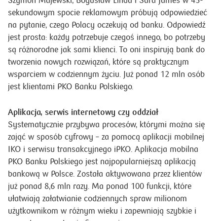
Szymon Majewski, Bogusław Linda i Sara James w 45-
sekundowym spocie reklamowym próbują odpowiedzieć
na pytanie, czego Polacy oczekują od banku. Odpowiedź
jest prosta: każdy potrzebuje czegoś innego, bo potrzeby
są różnorodne jak sami klienci. To oni inspirują bank do
tworzenia nowych rozwiązań, które są praktycznym
wsparciem w codziennym życiu. Już ponad 12 mln osób
jest klientami PKO Banku Polskiego.
Aplikacja, serwis internetowy czy oddział
Systematycznie przybywa procesów, którymi można się
zająć w sposób cyfrowy – za pomocą aplikacji mobilnej
IKO i serwisu transakcyjnego iPKO. Aplikacja mobilna
PKO Banku Polskiego jest najpopularniejszą aplikacją
bankową w Polsce. Została aktywowana przez klientów
już ponad 8,6 mln razy. Ma ponad 100 funkcji, które
ułatwiają załatwianie codziennych spraw milionom
użytkownikom w różnym wieku i zapewniają szybkie i