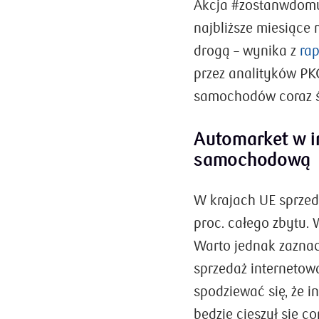
Akcja #zostanwdomu
najbliższe miesiące
drogą – wynika z
ra
przez analityków PK
samochodów coraz śm
Automarket w i
samochodową
W krajach UE sprzed
proc. całego zbytu. 
Warto jednak zazna
sprzedaż internetow
spodziewać się, że 
będzie cieszył się 