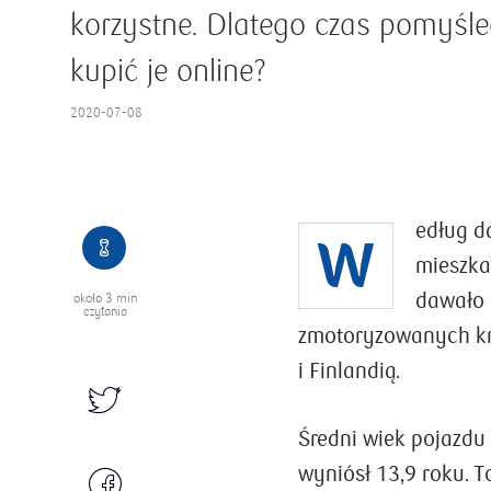
korzystne. Dlatego czas pomyśle
kupić je online?
2020-07-08
edług d
W
mieszka
Kreowanie innowacji. Desi
dawało 
około
3 min
Thinking w PKO Banku
czytania
zmotoryzowanych kr
Polskim
i Finlandią.
Kreatywność to coraz bardziej pożądana
wartość, zwłaszcza na rynku rosnącej
Średni wiek pojazdu
konkurencji. Jednym ze sposobów na jej
wyzwolenie jest Design Thinking (DT), czyli
wyniósł 13,9 roku. 
metoda myślenia projektowego, która w swo