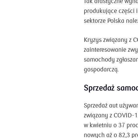
Tak drastyczne wyha
produkujące części
sektorze Polska nal
Kryzys związany z C
zainteresowanie zwy
samochody zgłaszan
gospodarczą.
Sprzedaż samo
Sprzedaż aut używan
związany z COVID-19
w kwietniu o 37 proc
nowych aż o 82,3 p