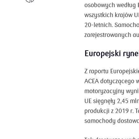
osobowych według Eu
centrum stawia użytkownika i jego potrzeby. 
to ostatnio modne pojęcie jest chwilowym
wszystkich krajów U
trendem? Jak Design Thinking sprawdza się w
20-letnich. Samocho
świecie finansów i w takiej instytucji, jak PKO
Bank Polski?
zarejestrowanych a
ZOBACZ SZCZEGÓŁY
Europejski ry
Z raportu Europejs
ACEA dotyczącego w
motoryzacyjny wynik
UE sięgnęły 2,45 mln
produkcji z 2019 r. 
samochody dostawcz