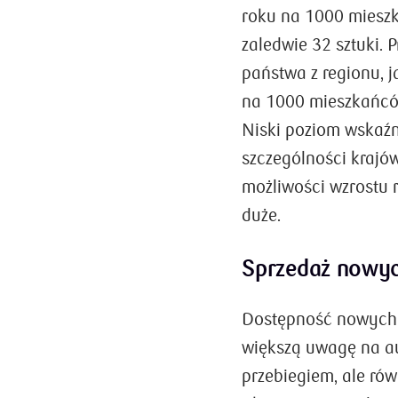
roku na 1000 miesz
zaledwie 32 sztuki. 
państwa z regionu, 
na 1000 mieszkańców)
Niski poziom wskaźn
szczególności krajó
możliwości wzrostu
duże.
Sprzedaż nowy
Dostępność nowych 
większą uwagę na au
przebiegiem, ale ró