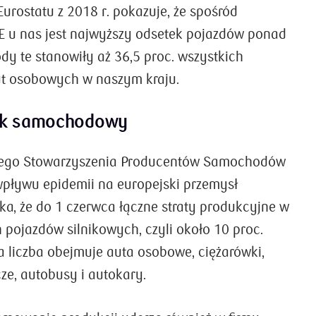
rostatu z 2018 r. pokazuje, że spośród
zaprocentować.
Czy
E u nas jest najwyższy odsetek pojazdów ponad
ZOBACZ SZCZEGÓŁY
dy te stanowiły aż 36,5 proc. wszystkich
ut osobowych w naszym kraju.
nek samochodowy
kiego Stowarzyszenia Producentów Samochodów
pływu epidemii na europejski przemysł
a, że do 1 czerwca łączne straty produkcyjne w
 pojazdów silnikowych, czyli około 10 proc.
Ta liczba obejmuje auta osobowe, ciężarówki,
e, autobusy i autokary.