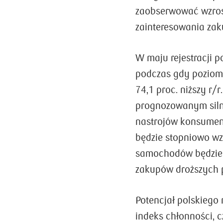
zaobserwować wzros
zainteresowania zaku
W maju rejestracji 
podczas gdy poziom
74,1 proc. niższy r/r
prognozowanym siln
nastrojów konsumen
będzie stopniowo wz
samochodów będzie s
zakupów droższych 
Potencjał polskiego
indeks chłonności, 