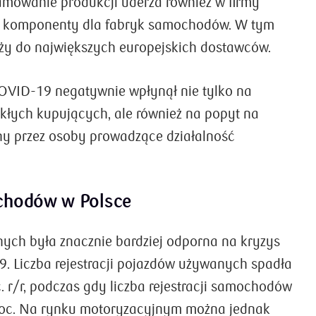
mowanie produkcji uderza również w firmy
 i komponenty dla fabryk samochodów. W tym
eży do największych europejskich dostawców.
OVID-19 negatywnie wpłynął nie tylko na
kłych kupujących, ale również na popyt na
y przez osoby prowadzące działalność
chodów w Polsce
ych była znacznie bardziej odporna na kryzys
. Liczba rejestracji pojazdów używanych spadła
. r/r, podczas gdy liczba rejestracji samochodów
roc. Na rynku motoryzacyjnym można jednak