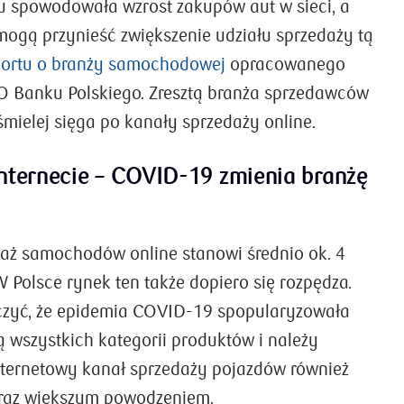
 spowodowała wzrost zakupów aut w sieci, a
 mogą przynieść zwiększenie udziału sprzedaży tą
portu o branży samochodowej
opracowanego
O Banku Polskiego. Zresztą branża sprzedawców
ielej sięga po kanały sprzedaży online.
nternecie – COVID-19 zmienia branżę
aż samochodów online stanowi średnio ok. 4
W Polsce rynek ten także dopiero się rozpędza.
czyć, że epidemia COVID-19 spopularyzowała
ą wszystkich kategorii produktów i należy
internetowy kanał sprzedaży pojazdów również
coraz większym powodzeniem.