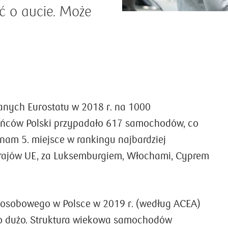
ć o aucie. Może
anych Eurostatu w 2018 r. na 1000
ńców Polski przypadało 617 samochodów, co
gn
Firmuj to hasłem:
nam 5. miejsce w rankingu najbardziej
#DziałamyNieZnikamy
ajów UE, za Luksemburgiem, Włochami, Cyprem
#DziałamyNieZnikamy – tak Fundacja Polska
Bezgotówkowa nazwała swój program
edukacyjny dla firm. Radzi, co zrobić, aby
utrzymać się na rynku w trudnych czasach i przy
 osobowego w Polsce w 2019 r. (według ACEA)
okazji skorzystać z płatności bezgotówkowych.
To dużo. Struktura wiekowa samochodów
Warto to wiedzieć, bo ta wiedza może
im