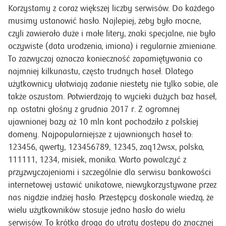
Korzystamy z coraz większej liczby serwisów. Do każdego
musimy ustanowić hasło. Najlepiej, żeby było mocne,
czyli zawierało duże i małe litery, znaki specjalne, nie było
oczywiste (data urodzenia, imiona) i regularnie zmieniane.
To zazwyczaj oznacza konieczność zapamiętywania co
najmniej kilkunastu, często trudnych haseł. Dlatego
użytkownicy ułatwiają zadanie niestety nie tylko sobie, ale
także oszustom. Potwierdzają to wycieki dużych baz haseł,
np. ostatni głośny z grudnia 2017 r. Z ogromnej
ujawnionej bazy aż 10 mln kont pochodziło z polskiej
domeny. Najpopularniejsze z ujawnionych haseł to:
123456, qwerty, 123456789, 12345, zaq12wsx, polska,
111111, 1234, misiek, monika. Warto powalczyć z
przyzwyczajeniami i szczególnie dla serwisu bankowości
internetowej ustawić unikatowe, niewykorzystywane przez
nas nigdzie indziej hasło. Przestępcy doskonale wiedzą, że
wielu użytkowników stosuje jedno hasło do wielu
serwisów. To krótka droga do utraty dostępu do znacznej