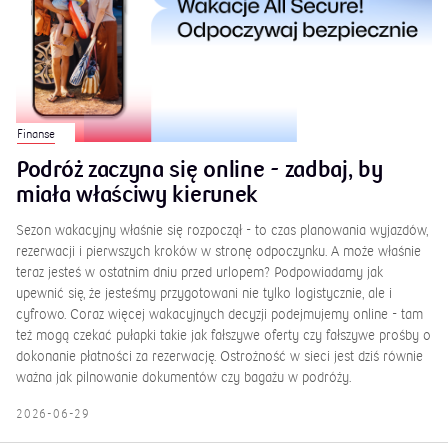
Finanse
Podróż zaczyna się online - zadbaj, by
miała właściwy kierunek
Sezon wakacyjny właśnie się rozpoczął - to czas planowania wyjazdów,
rezerwacji i pierwszych kroków w stronę odpoczynku. A może właśnie
teraz jesteś w ostatnim dniu przed urlopem? Podpowiadamy jak
upewnić się, że jesteśmy przygotowani nie tylko logistycznie, ale i
cyfrowo. Coraz więcej wakacyjnych decyzji podejmujemy online - tam
też mogą czekać pułapki takie jak fałszywe oferty czy fałszywe prośby o
dokonanie płatności za rezerwację. Ostrożność w sieci jest dziś równie
ważna jak pilnowanie dokumentów czy bagażu w podróży.
2026-06-29