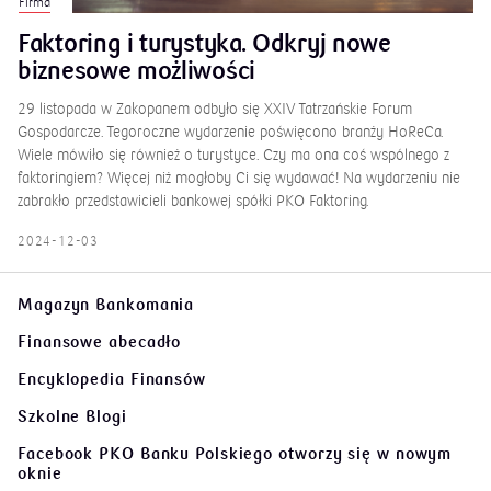
Firma
Faktoring i turystyka. Odkryj nowe
biznesowe możliwości
29 listopada w Zakopanem odbyło się XXIV Tatrzańskie Forum
Gospodarcze. Tegoroczne wydarzenie poświęcono branży HoReCa.
Wiele mówiło się również o turystyce. Czy ma ona coś wspólnego z
faktoringiem? Więcej niż mogłoby Ci się wydawać! Na wydarzeniu nie
zabrakło przedstawicieli bankowej spółki PKO Faktoring.
2024-12-03
Magazyn Bankomania
Finansowe abecadło
Encyklopedia Finansów
Szkolne Blogi
Facebook PKO Banku Polskiego
otworzy się w nowym
oknie