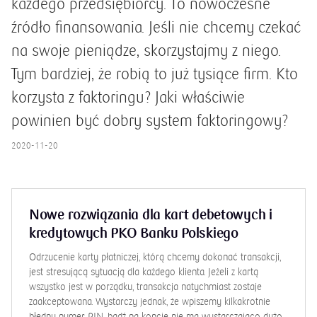
każdego przedsiębiorcy. To nowoczesne
źródło finansowania. Jeśli nie chcemy czekać
na swoje pieniądze, skorzystajmy z niego.
Tym bardziej, że robią to już tysiące firm. Kto
korzysta z faktoringu? Jaki właściwie
powinien być dobry system faktoringowy?
2020-11-20
Nowe rozwiązania dla kart debetowych i
kredytowych PKO Banku Polskiego
Odrzucenie karty płatniczej, którą chcemy dokonać transakcji,
jest stresującą sytuacją dla każdego klienta. Jeżeli z kartą
wszystko jest w porządku, transakcja natychmiast zostaje
zaakceptowana. Wystarczy jednak, że wpiszemy kilkakrotnie
błędny numer PIN, bądź na koncie nie ma wystarczająco dużo