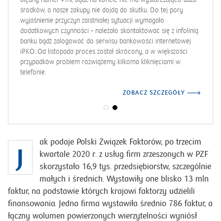
środków, a nasze zakupy nie dojdą do skutku. Do tej pory
wyjaśnienie przyczyn zaistniałej sytuacji wymagało
dodatkowych czynności – należało skontaktować się z infolinią
banku bądź zalogować do serwisu bankowości internetowej
iPKO. Od listopada proces został skrócony, a w większości
przypadków problem rozwiążemy kilkoma kliknięciami w
telefonie.
ZOBACZ SZCZEGÓŁY
ak podaje Polski Związek Faktorów, po trzecim
J
kwartale 2020 r. z usług firm zrzeszonych w PZF
skorzystało 16,9 tys. przedsiębiorstw, szczególnie
małych i średnich. Wystawiły one blisko 13 mln
faktur, na podstawie których krajowi faktorzy udzielili
finansowania. Jedna firma wystawiła średnio 786 faktur, a
łączny wolumen powierzonych wierzytelności wyniósł