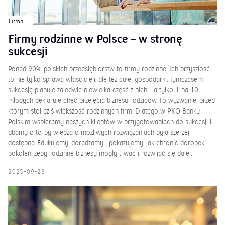
Firma
Firmy rodzinne w Polsce – w stronę
sukcesji
Ponad 90% polskich przedsiębiorstw to firmy rodzinne. Ich przyszłość
to nie tylko sprawa właścicieli, ale też całej gospodarki. Tymczasem
sukcesję planuje zaledwie niewielka część z nich – a tylko 1 na 10
młodych deklaruje chęć przejęcia biznesu rodziców. To wyzwanie, przed
którym stoi dziś większość rodzinnych firm. Dlatego w PKO Banku
Polskim wspieramy naszych klientów w przygotowaniach do sukcesji i
dbamy o to, by wiedza o możliwych rozwiązaniach była szerzej
dostępna. Edukujemy, doradzamy i pokazujemy, jak chronić dorobek
pokoleń, żeby rodzinne biznesy mogły trwać i rozwijać się dalej.
2025-09-23