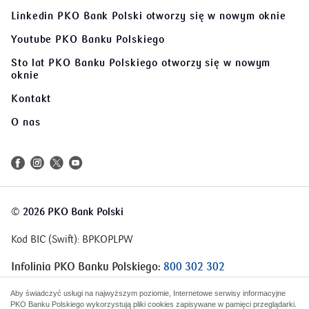
Twitter PKO BP Grajmy razem
otworzy się w nowym
oknie
Linkedin PKO Bank Polski
otworzy się w nowym oknie
Youtube PKO Banku Polskiego
Sto lat PKO Banku Polskiego
otworzy się w nowym
oknie
Kontakt
O nas
©
2026 PKO Bank Polski
Kod BIC (Swift): BPKOPLPW
Infolinia PKO Banku Polskiego:
800 302 302
Aby świadczyć usługi na najwyższym poziomie, Internetowe serwisy informacyjne
PKO Banku Polskiego wykorzystują pliki cookies zapisywane w pamięci przeglądarki.