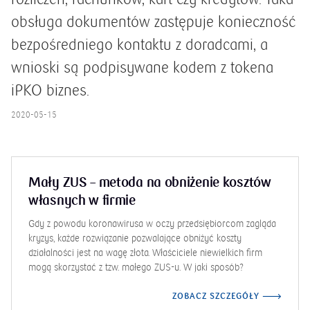
obsługa dokumentów zastępuje konieczność
bezpośredniego kontaktu z doradcami, a
wnioski są podpisywane kodem z tokena
iPKO biznes.
2020-05-15
Jak wynająć auto? Leasing czy najem
długoterminowy?
Leasing będzie lepszym rozwiązaniem dla osób, które chcą za
symboliczną wartość nabyć samochód po zakończeniu
umowy. Wynajem długoterminowy sprawdzi się w przypadku
ceniących wygodę i gotowych za to trochę więcej zapłacić. Co
warto wiedzieć o obu formach finansowania? Jak z nich
korzystać w czasie epidemii koronawirusa?