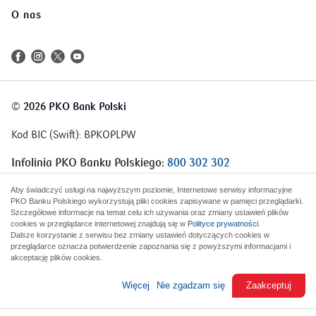
O nas
©
2026 PKO Bank Polski
Kod BIC (Swift): BPKOPLPW
Infolinia PKO Banku Polskiego:
800 302 302
Infolinia Korporacje i Samorządy:
801 363 636
Aby świadczyć usługi na najwyższym poziomie, Internetowe serwisy informacyjne
PKO Banku Polskiego wykorzystują pliki cookies zapisywane w pamięci przeglądarki.
Szczegółowe informacje na temat celu ich używania oraz zmiany ustawień plików
cookies w przeglądarce internetowej znajdują się w
Polityce prywatności
.
Dalsze korzystanie z serwisu bez zmiany ustawień dotyczących cookies w
przeglądarce oznacza potwierdzenie zapoznania się z powyższymi informacjami i
akceptację plików cookies.
Więcej
Nie zgadzam się
Zaakceptuj