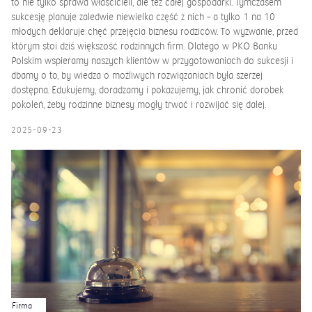
to nie tylko sprawa właścicieli, ale też całej gospodarki. Tymczasem
sukcesję planuje zaledwie niewielka część z nich – a tylko 1 na 10
młodych deklaruje chęć przejęcia biznesu rodziców. To wyzwanie, przed
którym stoi dziś większość rodzinnych firm. Dlatego w PKO Banku
Polskim wspieramy naszych klientów w przygotowaniach do sukcesji i
dbamy o to, by wiedza o możliwych rozwiązaniach była szerzej
dostępna. Edukujemy, doradzamy i pokazujemy, jak chronić dorobek
pokoleń, żeby rodzinne biznesy mogły trwać i rozwijać się dalej.
2025-09-23
Firma