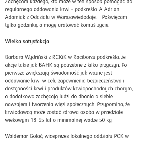
Zachęcam każdego, kto może w ten sposób pomagać do
regularnego oddawania krwi – podkreśla. A Adrian
Adamiak z Oddziału w Warszawiedodaje: – Poświęcam
tylko godzinkę, a mogę uratować komuś życie.
Wielka satysfakcja
Barbara Wydriński z RCKiK w Raciborzu podkreśla, że
akcje takie jak BAHK są potrzebne z kilku przyczyn. Po
pierwsze zwiększają świadomość jak ważne jest
oddawanie krwi w celu zapewnienia bezpieczeństwa i
dostępności krwi i produktów krwiopochodnych chorym,
a dodatkowo zachęcają ludzi do dbania o siebie
nawzajem i tworzenia więzi społecznych. Przypomina, że
krwiodawcą może zostać zdrowa osoba w przedziale
wiekowym 18-65 lat o minimalnej wadze 50 kg.
Waldemar Gołać, wiceprezes lokalnego oddziału PCK w