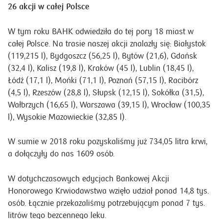
26 akcji w całej Polsce
W tym roku BAHK odwiedziła do tej pory 18 miast w
całej Polsce. Na trasie naszej akcji znalazły się: Białystok
(119,215 l), Bydgoszcz (56,25 l), Bytów (21,6), Gdańsk
(32,4 l), Kalisz (19,8 l), Kraków (45 l), Lublin (18,45 l),
Łódź (17,1 l), Mońki (71,1 l), Poznań (57,15 l), Racibórz
(4,5 l), Rzeszów (28,8 l), Słupsk (12,15 l), Sokółka (31,5),
Wałbrzych (16,65 l), Warszawa (39,15 l), Wrocław (100,35
l), Wysokie Mazowieckie (32,85 l).
W sumie w 2018 roku pozyskaliśmy już 734,05 litra krwi,
a dołączyły do nas 1609 osób.
W dotychczasowych edycjach Bankowej Akcji
Honorowego Krwiodawstwa wzięło udział ponad 14,8 tys.
osób. Łącznie przekazaliśmy potrzebującym ponad 7 tys.
litrów tego bezcennego leku.