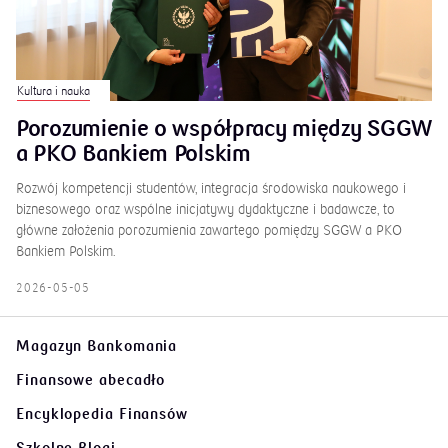
Kultura i nauka
Porozumienie o współpracy między SGGW
a PKO Bankiem Polskim
Rozwój kompetencji studentów, integracja środowiska naukowego i
biznesowego oraz wspólne inicjatywy dydaktyczne i badawcze, to
główne założenia porozumienia zawartego pomiędzy SGGW a PKO
Bankiem Polskim.
2026-05-05
Magazyn Bankomania
Finansowe abecadło
Encyklopedia Finansów