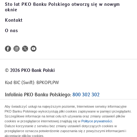
Sto lat PKO Banku Polskiego
otworzy się w nowym
oknie
Kontakt
O nas
©
2026 PKO Bank Polski
Kod BIC (Swift): BPKOPLPW
Infolinia PKO Banku Polskiego:
800 302 302
Infolinia Korporacje i Samorządy:
801 363 636
Aby świadczyć usługi na najwyższym poziomie, Internetowe serwisy informacyjne
PKO Banku Polskiego wykorzystują pliki cookies zapisywane w pamięci przeglądarki.
Szczegółowe informacje na temat celu ich używania oraz zmiany ustawień plików
cookies w przeglądarce internetowej znajdują się w
Polityce prywatności
.
Dalsze korzystanie z serwisu bez zmiany ustawień dotyczących cookies w
przeglądarce oznacza potwierdzenie zapoznania się z powyższymi informacjami i
akceptację plików cookies.