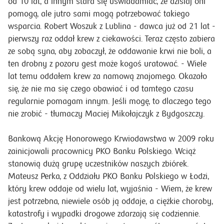
od 10 lat, a innym stara się uświadamiać, że dzisiaj oni
pomogą, ale jutro sami mogą potrzebować takiego
wsparcia. Robert Woszuk z Lublina - dawca już od 21 lat -
pierwszy raz oddał krew z ciekawości. Teraz często zabiera
ze sobą syna, aby zobaczył, że oddawanie krwi nie boli, a
ten drobny z pozoru gest może kogoś uratować. - Wiele
lat temu oddałem krew za namową znajomego. Okazało
się, że nie ma się czego obawiać i od tamtego czasu
regularnie pomagam innym. Jeśli mogę, to dlaczego tego
nie zrobić - tłumaczy Maciej Mikołajczyk z Bydgoszczy.
Bankową Akcję Honorowego Krwiodawstwa w 2009 roku
zainicjowali pracownicy PKO Banku Polskiego. Wciąż
stanowią dużą grupę uczestników naszych zbiórek.
Mateusz Perka, z Oddziału PKO Banku Polskiego w Łodzi,
który krew oddaje od wielu lat, wyjaśnia - Wiem, że krew
jest potrzebna, niewiele osób ją oddaje, a ciężkie choroby,
katastrofy i wypadki drogowe zdarzają się codziennie.