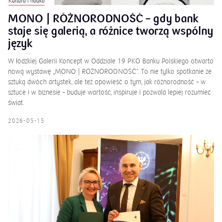
Kultura i nauka
MONO | RÓŻNORODNOŚĆ – gdy bank
staje się galerią, a różnice tworzą wspólny
język
W łódzkiej Galerii Koncept w Oddziale 19 PKO Banku Polskiego otwarto
nową wystawę „MONO | RÓŻNORODNOŚĆ”. To nie tylko spotkanie ze
sztuką dwóch artystek, ale też opowieść o tym, jak różnorodność – w
sztuce i w biznesie – buduje wartość, inspiruje i pozwala lepiej rozumieć
świat.
2026-05-15