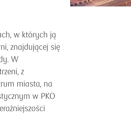
ach, w których ją
i, znajdującej się
dy. W
rzeni, z
rum miasta, na
istycznym w PKO
eraźniejszości