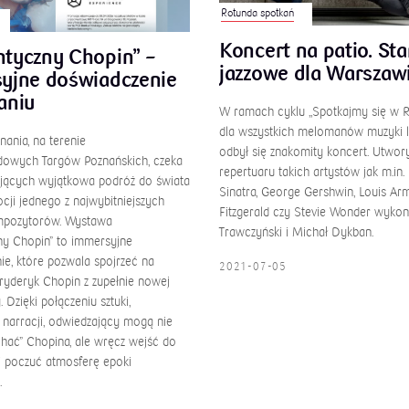
Rotunda spotkań
Koncert na patio. St
tyczny Chopin” –
jazzowe dla Warsza
yjne doświadczenie
aniu
W ramach cyklu ,,Spotkajmy się w R
dla wszystkich melomanów muzyki l
ania, na terenie
odbył się znakomity koncert. Utwor
owych Targów Poznańskich, czeka
repertuaru takich artystów jak m.in.
jących wyjątkowa podróż do świata
Sinatra, George Gershwin, Louis Arm
cji jednego z najwybitniejszych
Fitzgerald czy Stevie Wonder wykon
mpozytorów. Wystawa
Trawczyński i Michał Dykban.
y Chopin” to immersyjne
ie, które pozwala spojrzeć na
2021-07-05
ryderyk Chopin z zupełnie nowej
 Dzięki połączeniu sztuki,
i narracji, odwiedzający mogą nie
chać” Chopina, ale wręcz wejść do
i poczuć atmosferę epoki
.