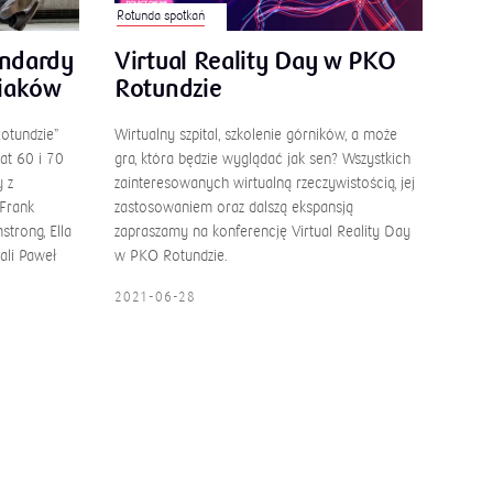
Rotunda spotkań
andardy
Virtual Reality Day w PKO
wiaków
Rotundzie
otundzie”
Wirtualny szpital, szkolenie górników, a może
at 60 i 70
gra, która będzie wyglądać jak sen? Wszystkich
y z
zainteresowanych wirtualną rzeczywistością, jej
 Frank
zastosowaniem oraz dalszą ekspansją
strong, Ella
zapraszamy na konferencję Virtual Reality Day
ali Paweł
w PKO Rotundzie.
2021-06-28