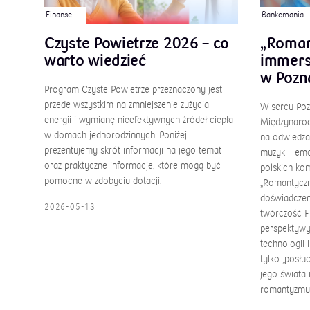
Finanse
Bankomania
Czyste Powietrze 2026 – co
„Roman
warto wiedzieć
immers
w Pozn
Program Czyste Powietrze przeznaczony jest
przede wszystkim na zmniejszenie zużycia
W sercu Pozn
energii i wymianę nieefektywnych źródeł ciepła
Międzynarod
w domach jednorodzinnych. Poniżej
na odwiedza
prezentujemy skrót informacji na jego temat
muzyki i emo
oraz praktyczne informacje, które mogą być
polskich ko
pomocne w zdobyciu dotacji.
„Romantyczn
doświadczen
2026-05-13
twórczość F
perspektywy.
technologii 
tylko „posłu
jego świata 
romantyzmu