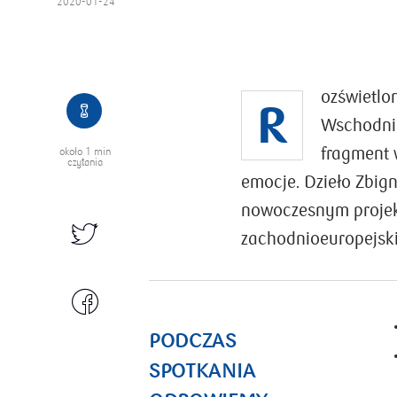
2020-01-24
ozświetlo
R
Wschodnia
fragment 
około
1 min
czytania
emocje. Dzieło Zbign
nowoczesnym projek
zachodnioeuropejsk
PODCZAS
SPOTKANIA