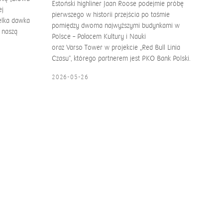
Estoński highliner Jaan Roose podejmie próbę
ej
pierwszego w historii przejścia po taśmie
ielka dawka
pomiędzy dwoma najwyższymi budynkami w
 naszą
Polsce – Pałacem Kultury i Nauki
oraz Varso Tower w projekcie „Red Bull Linia
Czasu”, którego partnerem jest PKO Bank Polski.
2026-05-26