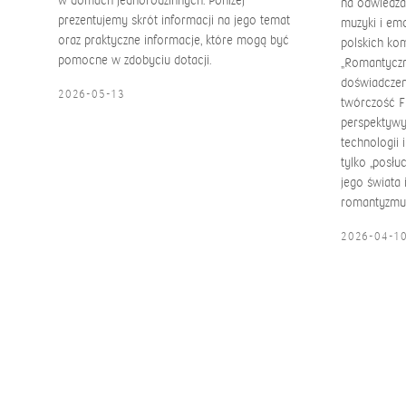
w domach jednorodzinnych. Poniżej
na odwiedza
prezentujemy skrót informacji na jego temat
muzyki i emo
oraz praktyczne informacje, które mogą być
polskich ko
pomocne w zdobyciu dotacji.
„Romantyczn
doświadczen
2026-05-13
twórczość F
perspektywy.
technologii 
tylko „posłu
jego świata 
romantyzmu
2026-04-1