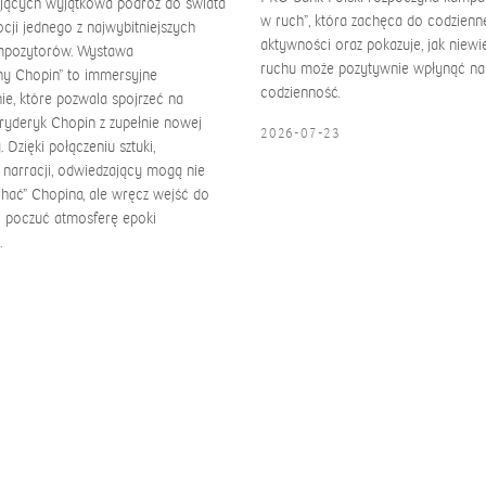
jących wyjątkowa podróż do świata
w ruch”, która zachęca do codzienn
cji jednego z najwybitniejszych
aktywności oraz pokazuje, jak niew
mpozytorów. Wystawa
ruchu może pozytywnie wpłynąć na
y Chopin” to immersyjne
codzienność.
ie, które pozwala spojrzeć na
ryderyk Chopin z zupełnie nowej
2026-07-23
 Dzięki połączeniu sztuki,
i narracji, odwiedzający mogą nie
chać” Chopina, ale wręcz wejść do
i poczuć atmosferę epoki
.
0