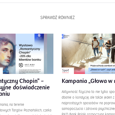
SPRAWDŹ RÓWNIEŻ
Sport
tyczny Chopin” –
Kampania „Głowa w 
yjne doświadczenie
Aktywność fizyczna to nie tylko sp
aniu
dbanie o kondycję, ale także jeden z
najprostszych sposobów na popra
ania, na terenie
samopoczucia i zdrowia psychiczne
owych Targów Poznańskich, czeka
PKO Bank Polski rozpoczyna kampa