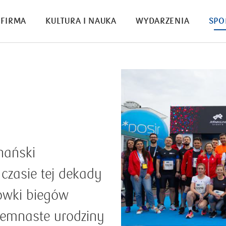
FIRMA
KULTURA I NAUKA
WYDARZENIA
SPO
nański
czasie tej dekady
ówki biegów
iemnaste urodziny