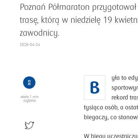
Poznań Półmaraton przygotował
trasę, którą w niedzielę 19 kwietn
zawodnicy.
2026-04-24
yła to ed
B
sportowym
rekord tra
około
1 min
czytania
tysiąca osób, a osta
biegaczy, co stanow
W biegu uczestnicz