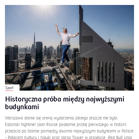
Sport
Historyczna próba między najwyższymi
budynkami
Warszawa stanie się areną wydarzenia, jakiego jeszcze nie było.
Estoński highliner Jaan Roose podejmie próbę pierwszego w historii
przejścia po taśmie pomiędzy dwoma najwyższymi budynkami w Polsce
– Pałacem Kultury i Nauki oraz Varso Tower w projekcie „Red Bull Linia