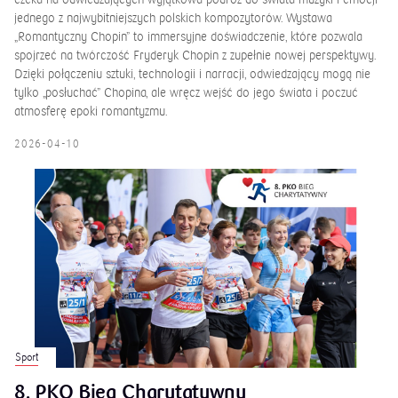
jednego z najwybitniejszych polskich kompozytorów. Wystawa
„Romantyczny Chopin” to immersyjne doświadczenie, które pozwala
spojrzeć na twórczość Fryderyk Chopin z zupełnie nowej perspektywy.
Dzięki połączeniu sztuki, technologii i narracji, odwiedzający mogą nie
tylko „posłuchać” Chopina, ale wręcz wejść do jego świata i poczuć
atmosferę epoki romantyzmu.
2026-04-10
Sport
8. PKO Bieg Charytatywny