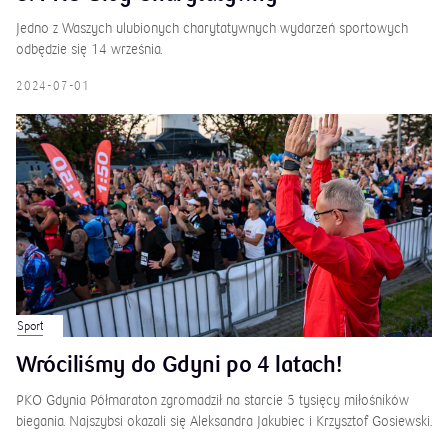
Jedno z Waszych ulubionych charytatywnych wydarzeń sportowych
odbędzie się 14 września.
2024-07-01
Sport
Wróciliśmy do Gdyni po 4 latach!
PKO Gdynia Półmaraton zgromadził na starcie 5 tysięcy miłośników
biegania. Najszybsi okazali się Aleksandra Jakubiec i Krzysztof Gosiewski.