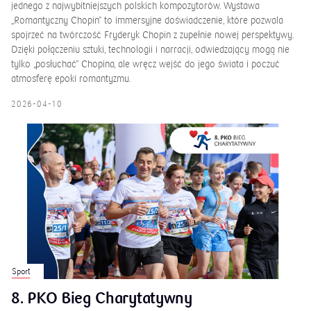
jednego z najwybitniejszych polskich kompozytorów. Wystawa
„Romantyczny Chopin” to immersyjne doświadczenie, które pozwala
spojrzeć na twórczość Fryderyk Chopin z zupełnie nowej perspektywy.
Dzięki połączeniu sztuki, technologii i narracji, odwiedzający mogą nie
tylko „posłuchać” Chopina, ale wręcz wejść do jego świata i poczuć
atmosferę epoki romantyzmu.
2026-04-10
Sport
8. PKO Bieg Charytatywny