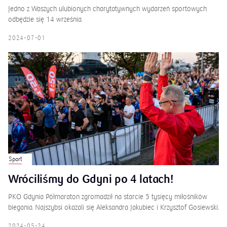
Jedno z Waszych ulubionych charytatywnych wydarzeń sportowych
odbędzie się 14 września.
2024-07-01
Sport
Wróciliśmy do Gdyni po 4 latach!
PKO Gdynia Półmaraton zgromadził na starcie 5 tysięcy miłośników
biegania. Najszybsi okazali się Aleksandra Jakubiec i Krzysztof Gosiewski.
2024-05-24