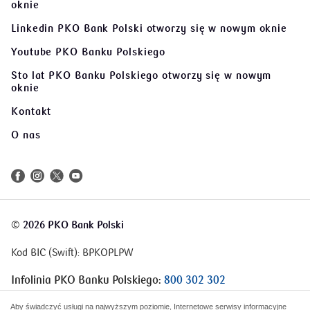
oknie
Linkedin PKO Bank Polski
otworzy się w nowym oknie
Youtube PKO Banku Polskiego
Sto lat PKO Banku Polskiego
otworzy się w nowym
oknie
Kontakt
O nas
©
2026 PKO Bank Polski
Kod BIC (Swift): BPKOPLPW
Infolinia PKO Banku Polskiego:
800 302 302
Infolinia Korporacje i Samorządy:
801 363 636
Aby świadczyć usługi na najwyższym poziomie, Internetowe serwisy informacyjne