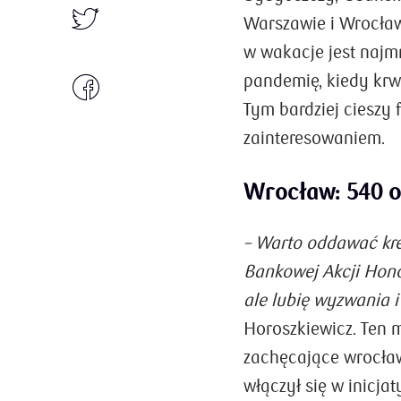
Warszawie i Wrocław
w wakacje jest najm
pandemię, kiedy krwi
Tym bardziej cieszy 
zainteresowaniem.
Wrocław: 540 os
– Warto oddawać kre
Bankowej Akcji Hono
ale lubię wyzwania 
Horoszkiewicz. Ten 
zachęcające wrocław
włączył się w inicj