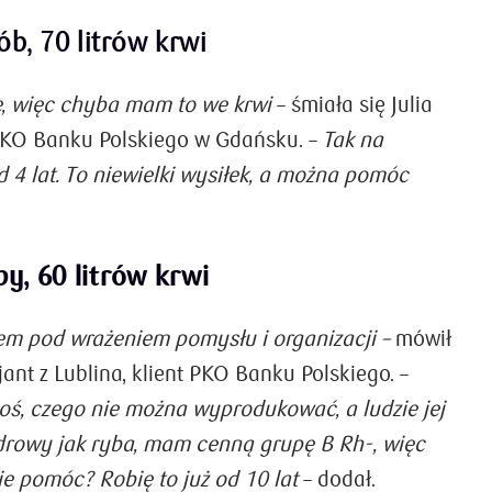
b, 70 litrów krwi
, więc chyba mam to we krwi
– śmiała się Julia
PKO Banku Polskiego w Gdańsku. –
Tak na
d 4 lat. To niewielki wysiłek, a można pomóc
by, 60 litrów krwi
tem pod wrażeniem pomysłu i organizacji –
mówił
ant z Lublina, klient PKO Banku Polskiego. –
coś, czego nie można wyprodukować, a ludzie jej
zdrowy jak ryba, mam cenną grupę B Rh-, więc
e pomóc? Robię to już od 10 lat
– dodał.