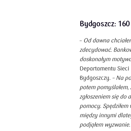
Bydgoszcz: 160 
–
Od dawna chciałem
zdecydować. Banko
doskonałym motyw
Departamentu Sieci
Bydgoszczy
. – Na p
potem pomyślałem, ż
zgłoszeniem się do a
pomocy.
Spędziłem 
między innymi dlateg
podjąłem wyzwanie. 