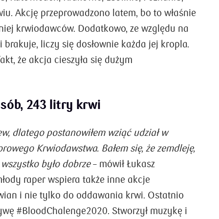
bezpieczeństwa, szczególnie gdy zbliżamy się do
iu. Akcję przeprowadzono latem, bo to właśnie
wieku emerytalnego. Całe szczęście mamy
ochronę przedemerytalną. Dzięki niej na cztery
niej krwiodawców. Dodatkowo, ze względu na
lata przed odejściem z pracy nie musimy
 brakuje, liczy się dosłownie każda jej kropla.
obawiać się zwolnienia. Ale czy zawsze tak jest?
fakt, że akcja cieszyła się dużym
ZOBACZ SZCZEGÓŁY
ób, 243 litry krwi
w, dlatego postanowiłem wziąć udział w
rowego Krwiodawstwa. Bałem się, że zemdleję,
i wszystko było dobrze
– mówił Łukasz
młody raper wspiera także inne akcje
ian i nie tylko do oddawania krwi. Ostatnio
atywę #BloodChalenge2020. Stworzył muzykę i