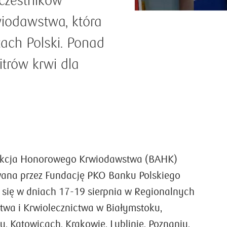
uczestników
iodawstwa, która
tach Polski. Ponad
trów krwi dla
kcja Honorowego Krwiodawstwa (BAHK)
ana przez Fundację PKO Banku Polskiego
Senior na serio – ochrona
się w dniach 17-19 sierpnia w Regionalnych
przed emeryturą
wa i Krwiolecznictwa w Białymstoku,
Praca powinna dawać nam poczucie
, Katowicach, Krakowie, Lublinie, Poznaniu,