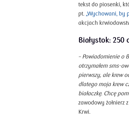
tekst do piosenki, 
pt.
„Wychowani, by 
akcjach krwiodawst
Białystok: 250 
– Powiadomienie o 
otrzymałem sms-owo 
pierwszy, ale krew o
dlatego moja krew c
białaczkę. Chcę po
zawodowy żołnierz 
Krwi.