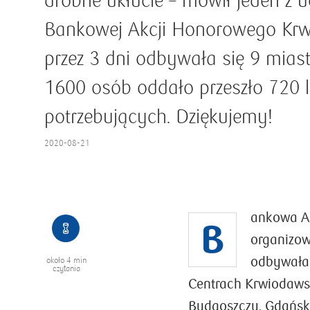
drobne ukłucie – mówił jeden z 
Bankowej Akcji Honorowego Krw
przez 3 dni odbywała się 9 mias
1600 osób oddało przeszło 720 li
potrzebujących. Dziękujemy!
2020-08-21
ankowa A
B
organizow
odbywała 
około
4 min
czytania
Centrach Krwiodawst
Bydgoszczy, Gdańsku