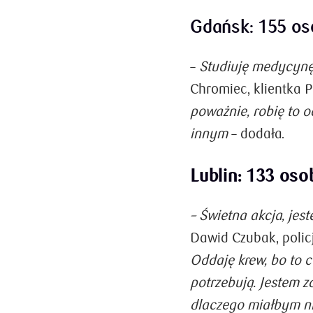
Gdańsk: 155 osó
–
Studiuję medycynę
Chromiec, klientka 
poważnie, robię to o
innym
– dodała.
Lublin: 133 oso
– Świetna akcja, jes
Dawid Czubak, policj
Oddaję krew, bo to 
potrzebują. Jestem 
dlaczego miałbym ni