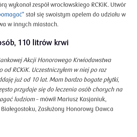
którą wykonał zespół wrocławskiego RCKiK. Utwór
pomagać”
stał się swoistym apelem do udziału w
wa w innych miastach.
osób, 110 litrów krwi
Bankowej Akcji Honorowego Krwiodawstwa
od RCKiK. Uczestniczyłem w niej po raz
ddaję już od 10 lat. Mam bardzo bogate płytki,
zęsto przydaje się do leczenia osób chorych na
magać ludziom
– mówił Mariusz Kasjaniuk,
z Białegostoku, Zasłużony Honorowy Dawca