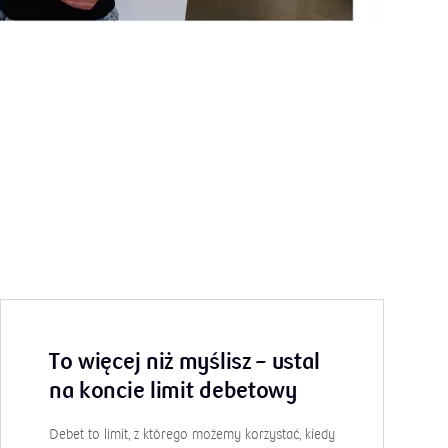
To więcej niż myślisz – ustal
Na pr
na koncie limit debetowy
Pandemia k
skutki oz
Debet to limit, z którego możemy korzystać, kiedy