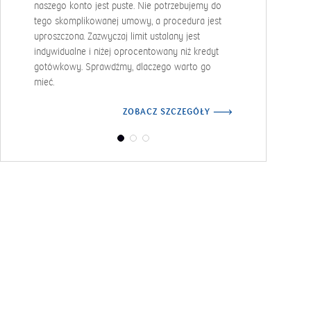
firm i cał
naszego konto jest puste. Nie potrzebujemy do
i takie pr
tego skomplikowanej umowy, a procedura jest
okazał się
uproszczona. Zazwyczaj limit ustalany jest
indywidualne i niżej oprocentowany niż kredyt
gotówkowy. Sprawdźmy, dlaczego warto go
mieć.
ZOBACZ SZCZEGÓŁY