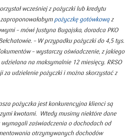
wykorzystywany. Użytkownicy zrealizowali
korzystał wcześniej z pożyczki lub kredytu
y
BLIKIEM łącznie 353 mln transakcji o wartości
, zaproponowałabym
pożyczkę gotówkową
z
47 mld zł. Ten system płatności najpopularniejszy
jest w internecie, gdzie w 2019 r. wyprzedził
nowymi
– mówi Justyna Bugajska, doradca PKO
płatności kartami. W ubiegłym roku z BLIKA
skorzystało blisko 9 mln użytkowników.
Bełchatowie.
– W przypadku pożyczki d
o 4,5 tys.
okumentów – wystarczy oświadczenie, z jakiego
ZOBACZ SZCZEGÓŁY
st udzielana na maksymalnie 12 miesięcy. RRSO
ji za udzielenie pożyczki i można skorzystać z
sza pożyczka jest konkurencyjna klienci są
szymi kwotami. Wtedy musimy niektóre dane
y wymagali zaświadczenia o dochodach od
mentowania otrzymywanych dochodów