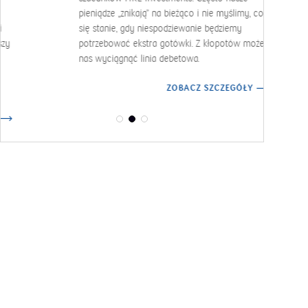
sp
pieniądze „znikają” na bieżąco i nie myślimy, co
na
się stanie, gdy niespodziewanie będziemy
sp
potrzebować ekstra gotówki. Z kłopotów może
nas wyciągnąć linia debetowa.
ZOBACZ SZCZEGÓŁY