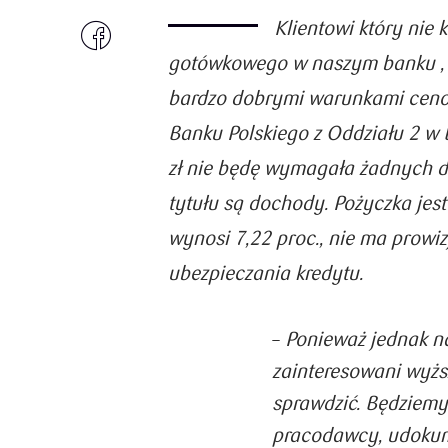
sprawdzić możliwości, jakie daje e-Sklep. To
Klientowi który nie 
najprostsza i tania droga do własnej platform
sprzedaży towarów i usług on line.
gotówkowego w naszym banku 
ZOBACZ SZCZEGÓŁY
bardzo dobrymi warunkami ce
Banku Polskiego z Oddziału 2 w 
zł nie będę wymagała żadnych d
tytułu są dochody. Pożyczka je
wynosi 7,22 proc., nie ma prowiz
ubezpieczania kredytu.
–
Ponieważ jednak na
zainteresowani wyż
sprawdzić. Będziem
pracodawcy, udoku