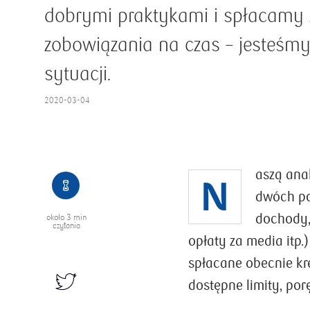
dobrymi praktykami i spłacamy 
zobowiązania na czas – jesteśm
sytuacji.
2020-03-04
aszą ana
N
dwóch po
Otwarcie sklepu
dochody,
około
3 min
internetowego stało się
czytania
opłaty za media itp.
łatwiejsze niż kiedykolwiek
spłacane obecnie kr
wcześniej
dostępne limity, por
Myślisz o sklepie internetowym? Warto