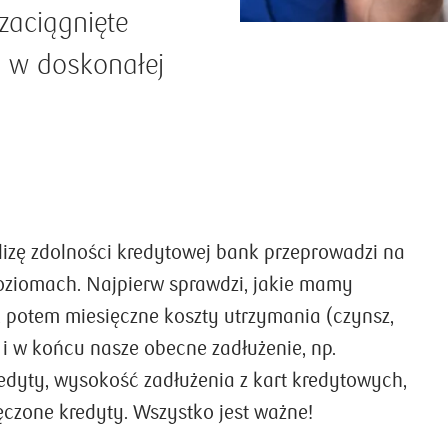
zaciągnięte
y w doskonałej
lizę zdolności kredytowej bank przeprowadzi na
ziomach. Najpierw sprawdzi, jakie mamy
5 lat BLIKA – 353 mln
 potem miesięczne koszty utrzymania (czynsz,
transakcji o wartości 47 mld
) i w końcu nasze obecne zadłużenie, np.
zł
edyty, wysokość zadłużenia z kart kredytowych,
W lutym mija 5 lat od udostępnienia systemu
ęczone kredyty. Wszystko jest ważne!
płatności mobilnych BLIK. Przez ten czas stał się
on powszechnie dostępny i masowo