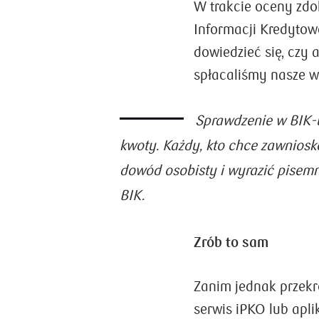
W trakcie oceny zdol
Informacji Kredytowe
dowiedzieć się, czy 
spłacaliśmy nasze wc
Sprawdzenie w BIK-u
kwoty. Każdy, kto chce zawnios
dowód osobisty i wyrazić pisemn
BIK.
Zrób to sam
Zanim jednak przek
serwis iPKO lub apl