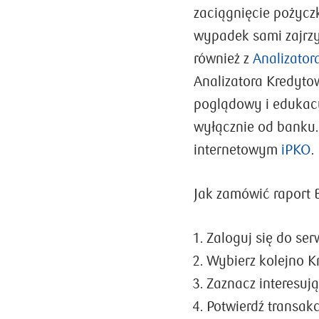
zaciągnięcie pożyczk
wypadek sami zajrzy
również z
Analizator
Analizatora Kredyto
poglądowy i edukacy
wyłącznie od banku.
internetowym
iPKO
.
Jak zamówić raport 
Zaloguj się do se
Wybierz kolejno 
Zaznacz interesują
Potwierdź transakc