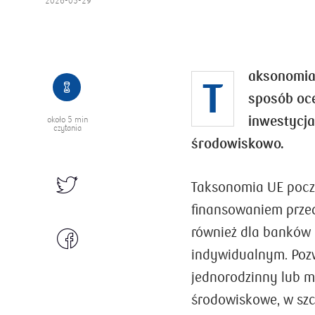
2026-05-29
aksonomia
T
sposób oce
inwestycj
około
5 min
czytania
środowiskowo.
Taksonomia UE pocz
finansowaniem przed
również dla banków 
indywidualnym. Poz
jednorodzinny lub m
środowiskowe, w szc