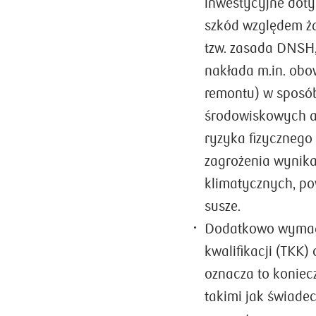
inwestycyjne dot
szkód względem ż
tzw. zasada DNSH,
nakłada m.in. obo
remontu) w sposó
środowiskowych an
ryzyka fizycznego
zagrożenia wynika
klimatycznych, p
susze.
Dodatkowo wymaga
kwalifikacji (TKK
oznacza to koniec
takimi jak świade