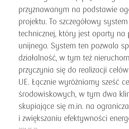
przyznawanym na podstawie ogó
projektu. To szczegółowy syste
technicznej, który jest oparty n
unijnego. System ten pozwala s
działalność, w tym też nieruchom
przyczynia się do realizacji cel
UE. Łącznie wyróżniamy sześć c
środowiskowych, w tym dwa kli
skupiające się m.in. na ogranicz
i zwiększaniu efektywności energ