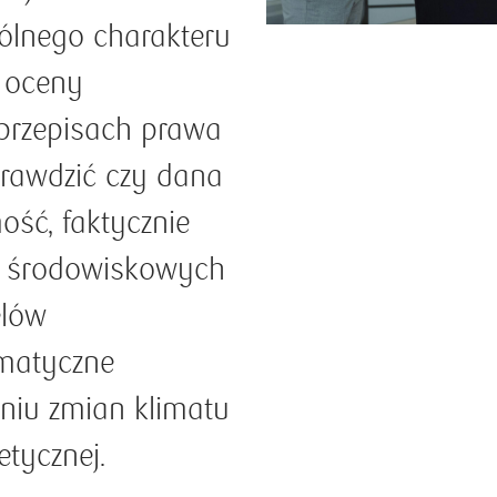
lnego charakteru
m oceny
a przepisach prawa
prawdzić czy dana
ość, faktycznie
ów środowiskowych
elów
matyczne
aniu zmian klimatu
etycznej.