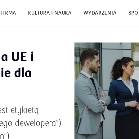
FIRMA
KULTURA I NAUKA
WYDARZENIA
SPO
a UE i
ie dla
st etykietą
onego dewelopera”)
m”)