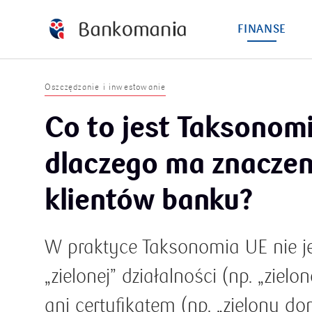
FINANSE
Oszczędzanie i inwestowanie
Co to jest Taksonomi
dlaczego ma znaczen
klientów banku?
W praktyce Taksonomia UE nie je
„zielonej” działalności (np. „ziel
ani certyfikatem (np. „zielony do