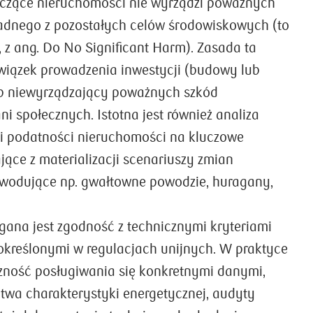
yczące nieruchomości nie wyrządzi poważnych
adnego z pozostałych celów środowiskowych (to
 z ang. Do No Significant Harm). Zasada ta
wiązek prowadzenia inwestycji (budowy lub
b niewyrządzający poważnych szkód
i społecznych. Istotna jest również analiza
 i podatności nieruchomości na kluczowe
jące z materializacji scenariuszy zmian
owodujące np. gwałtowne powodzie, huragany,
na jest zgodność z technicznymi kryteriami
) określonymi w regulacjach unijnych. W praktyce
zność posługiwania się konkretnymi danymi,
ctwa charakterystyki energetycznej, audyty