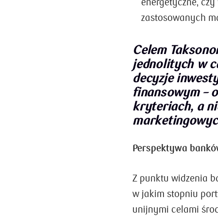
energetyczne, czy
zastosowanych ma
Celem Taksonom
jednolitych w c
decyzje inwesty
finansowym – o
kryteriach, a n
marketingowyc
Perspektywa bank
Z punktu widzenia b
w jakim stopniu por
unijnymi celami śro