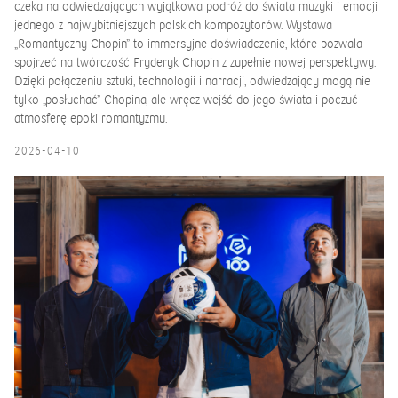
czeka na odwiedzających wyjątkowa podróż do świata muzyki i emocji
jednego z najwybitniejszych polskich kompozytorów. Wystawa
„Romantyczny Chopin” to immersyjne doświadczenie, które pozwala
spojrzeć na twórczość Fryderyk Chopin z zupełnie nowej perspektywy.
Dzięki połączeniu sztuki, technologii i narracji, odwiedzający mogą nie
tylko „posłuchać” Chopina, ale wręcz wejść do jego świata i poczuć
atmosferę epoki romantyzmu.
2026-04-10