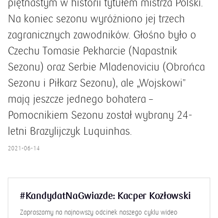
piętnastym w historii tytułem mistrza Polski.
Na koniec sezonu wyróżniono jej trzech
zagranicznych zawodników. Głośno było o
Czechu Tomasie Pekharcie (Napastnik
Sezonu) oraz Serbie Mladenoviciu (Obrońca
Sezonu i Piłkarz Sezonu), ale „Wojskowi”
mają jeszcze jednego bohatera –
Pomocnikiem Sezonu został wybrany 24-
letni Brazylijczyk Luquinhas.
2021-06-14
#KandydatNaGwiazde: Kacper Kozłowski
Zapraszamy na najnowszy odcinek naszego cyklu wideo