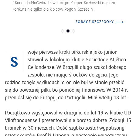
#KandydatNaGwiazde, w którym Kacper Kozłowski ogłasza
konkurs nie tylko dla kibiców Pogoni Szczecin.
ZOBACZ SZCZEGÓŁY
woje pierwsze kroki piłkarskie jako junior
S
stawiał w lokalnym klubie Sociedade Atlético
Ceilandense. W Brazylii długo szukał dobrego
zespołu, nie mając środków do życia. Jego
rodzina tonęła w długach, a on nie był w stanie przebić
się do poważnej piłki, bo pomóc jej finansowo. W 2014 r.
przeniósł się do Europy, do Portugalii. Miał wtedy 18 lat.
Początkowo występował w drużynie do lat 19 w klubie UD
Vilafranquense i prezentował się bardzo dobrze. Zdobył 15
bramek w 30 meczach. Dość szybko został wypatrzony
przez skautów Benfiki Lizbona, a następnie wypożyczony