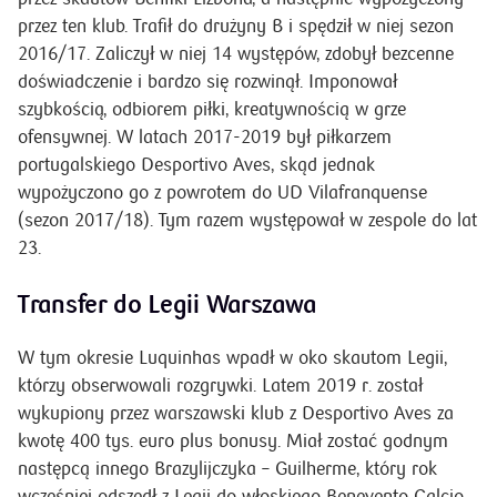
przez ten klub. Trafił do drużyny B i spędził w niej sezon
2016/17. Zaliczył w niej 14 występów, zdobył bezcenne
doświadczenie i bardzo się rozwinął. Imponował
szybkością, odbiorem piłki, kreatywnością w grze
ofensywnej. W latach 2017-2019 był piłkarzem
portugalskiego Desportivo Aves, skąd jednak
wypożyczono go z powrotem do UD Vilafranquense
(sezon 2017/18). Tym razem występował w zespole do lat
23.
Transfer do Legii Warszawa
W tym okresie Luquinhas wpadł w oko skautom Legii,
którzy obserwowali rozgrywki. Latem 2019 r. został
wykupiony przez warszawski klub z Desportivo Aves za
kwotę 400 tys. euro plus bonusy. Miał zostać godnym
następcą innego Brazylijczyka – Guilherme, który rok
wcześniej odszedł z Legii do włoskiego Benevento Calcio.