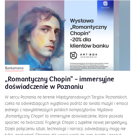
Bankomania
„Romantyczny Chopin” – immersyjne
doświadczenie w Poznaniu
W sercu Poznania, na terenie Międzynarodowych Targów Poznańskich,
czeka na odwiedzających wyjątkowa podróż do świata muzyki i emocji
jednego z najwybitniejszych polskich kompozytorów. Wystawa
„Romantyczny Chopin” to immersyjne doświadczenie, które pozwala
spojrzeć na twórczość Fryderyk Chopin z zupełnie nowej perspektywy.
Dzięki połączeniu sztuki, technologii i narracji, odwiedzający mogą nie
tylko „posłuchać” Chopina, ale wręcz wejść do jego świata i poczuć
atmosferę epoki romantyzmu.
2026-04-10