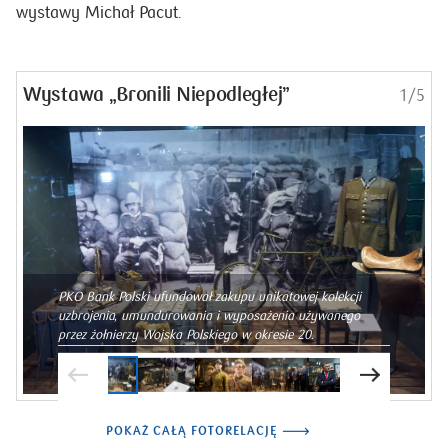
Wystawa „Bronili Niepodległej”
1/5
PKO Bank Polski ufundował zakupu unikatowej kolekcji
uzbrojenia, umundurowania i wyposażenia używanego
przez żołnierzy Wojska Polskiego w okresie 20.
POKAŻ CAŁĄ FOTORELACJĘ
Polskiej produkcji jest również telefon AP-36, a także
skrzynia z wyposażenia wojsk łączności wz. 37-Ł,