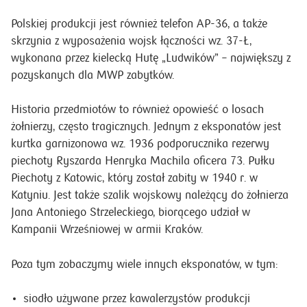
wykonana przez kielecką Hutę „Ludwików” – największy z
pozyskanych dla MWP zabytków.
Historia przedmiotów to również opowieść o losach
żołnierzy, często tragicznych. Jednym z eksponatów jest
kurtka garnizonowa wz. 1936 podporucznika rezerwy
piechoty Ryszarda Henryka Machila oficera 73. Pułku
Piechoty z Katowic, który został zabity w 1940 r. w
Katyniu. Jest także szalik wojskowy należący do żołnierza
Jana Antoniego Strzeleckiego, biorącego udział w
Kampanii Wrześniowej w armii Kraków.
Poza tym zobaczymy wiele innych eksponatów, w tym:
siodło używane przez kawalerzystów produkcji
krakowskiego zakładu Wawra;
szpilki podtrzymujące wycior podczas obsługi
francuskiej armaty 75 mm;