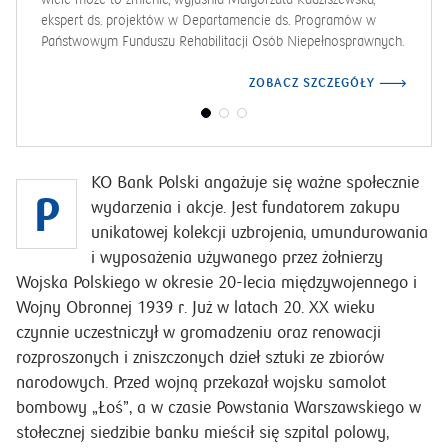
ZOBACZ SZCZEGÓŁY
KO Bank Polski angażuje się ważne społecznie
P
wydarzenia i akcje. Jest fundatorem zakupu
unikatowej kolekcji uzbrojenia, umundurowania
i wyposażenia używanego przez żołnierzy
Wojska Polskiego w okresie 20-lecia międzywojennego i
Wojny Obronnej 1939 r. Już w latach 20. XX wieku
czynnie uczestniczył w gromadzeniu oraz renowacji
rozproszonych i zniszczonych dzieł sztuki ze zbiorów
narodowych. Przed wojną przekazał wojsku samolot
bombowy „Łoś”, a w czasie Powstania Warszawskiego w
stołecznej siedzibie banku mieścił się szpital polowy,
Komenda Główna Armii Krajowej i nadawała słynna
radiostacja powstańcza „Błyskawica”.