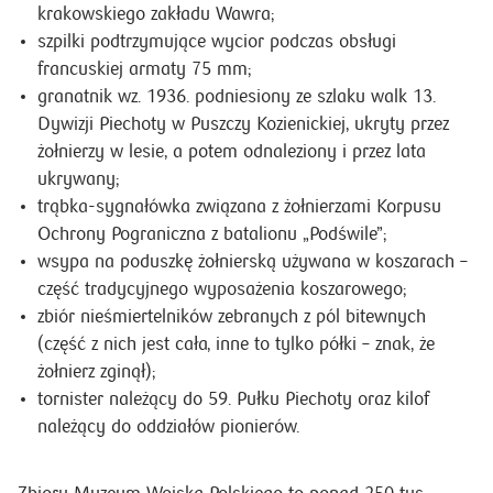
granatnik wz. 1936. podniesiony ze szlaku walk 13.
Dywizji Piechoty w Puszczy Kozienickiej, ukryty przez
żołnierzy w lesie, a potem odnaleziony i przez lata
ukrywany;
trąbka-sygnałówka związana z żołnierzami Korpusu
Ochrony Pograniczna z batalionu „Podświle”;
wsypa na poduszkę żołnierską używana w koszarach –
część tradycyjnego wyposażenia koszarowego;
zbiór nieśmiertelników zebranych z pól bitewnych
(część z nich jest cała, inne to tylko półki – znak, że
żołnierz zginął);
tornister należący do 59. Pułku Piechoty oraz kilof
należący do oddziałów pionierów.
Zbiory Muzeum Wojska Polskiego to ponad 250 tys.
eksponatów. Wśród nich wiele bezcennych dla polskiej
historii m.in.: relikwiarz gotycki, zdobyty w bitwie pod