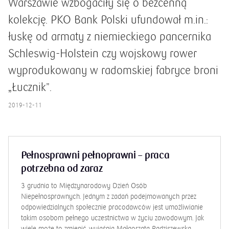
Warszawie wzbogaciły się o bezcenną
kolekcję. PKO Bank Polski ufundował m.in.:
łuskę od armaty z niemieckiego pancernika
Schleswig-Holstein czy wojskowy rower
wyprodukowany w radomskiej fabryce broni
„Łucznik”.
2019-12-11
IKO jest spoko
Kuba, założył konto w PKO Banku Polskim. W przerwie między
grą w Fortnite a czytaniem lektury na polski, rozkminił, jak
działa IKO. Zajęło mu to 3 minuty. Wie, że nie musi już „męczyć
matki”, żeby zaszyła mu dziurę w kieszeni kurtki – z moniakami
rozstał się właśnie na dobre!