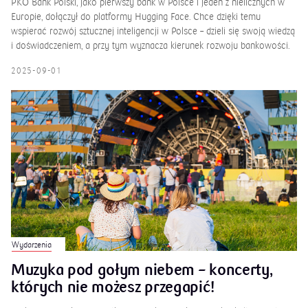
2025-09-01
Wydarzenia
Muzyka pod gołym niebem – koncerty,
których nie możesz przegapić!
Szukasz pomysłu na wyjątkowy weekend pełen muzyki i kultury? Oto
coś, co z pewnością umili letnie dni! W Łazienkach Królewskich w
Warszawie i w Żelazowej Woli, miejscu narodzin Fryderyka Chopina,