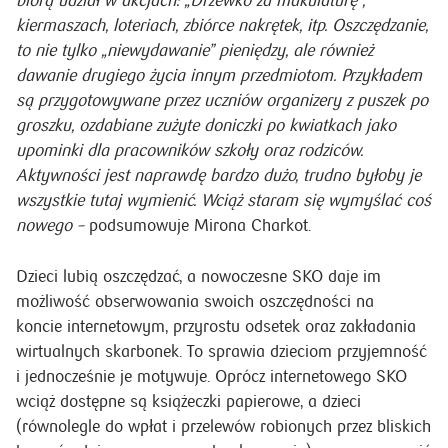
oddział PKO Banku Polskiego. Dzieci dostały koszulki z
logo SKO, więc jednocześnie promowaliśmy Szkolną Kasę
Oszczędności. Podczas zajęć pozaszkolnych SKO-wicze
biorą udział w akcjach: „Drzewko za makulaturę”,
kiermaszach, loteriach, zbiórce nakrętek, itp. Oszczędzanie,
to nie tylko „niewydawanie” pieniędzy, ale również
dawanie drugiego życia innym
przedmiotom. Przykładem
są przygotowywane przez uczniów organizery z puszek po
groszku, ozdabiane zużyte doniczki po kwiatkach jako
upominki dla pracowników szkoły oraz rodziców.
Aktywności jest naprawdę bardzo dużo, trudno byłoby je
wszystkie tutaj wymienić. Wciąż staram się wymyślać coś
nowego –
podsumowuje Mirona Charkot.
Dzieci lubią oszczędzać, a nowoczesne SKO daje im
możliwość obserwowania swoich oszczędności na
koncie internetowym, przyrostu odsetek oraz zakładania
wirtualnych skarbonek. To sprawia dzieciom przyjemność