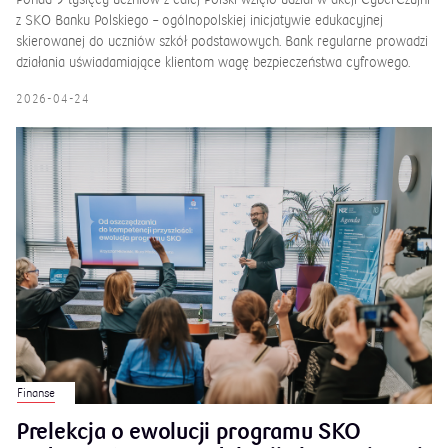
CyberCzujni z SKO – akcja edukacyjna w
szkołach
Ponad 9 tysięcy uczniów z całej Polski wzięło udział w akcji CyberCzujni
z SKO Banku Polskiego – ogólnopolskiej inicjatywie edukacyjnej
skierowanej do uczniów szkół podstawowych. Bank regularne prowadzi
działania uświadamiające klientom wagę bezpieczeństwa cyfrowego.
2026-04-24