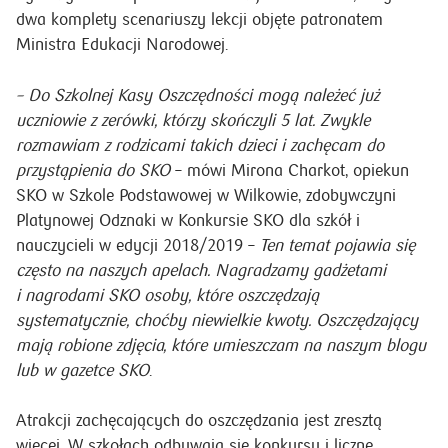
Opiekunowie prowadzący SKO w szkołach współpracują z
PKO Bankiem Polskim, który dostarcza im, m.in. materiały
dydaktyczne do prowadzenia lekcji o finansach, w tym
dwa komplety scenariuszy lekcji objęte patronatem
Ministra Edukacji Narodowej.
– Do Szkolnej Kasy Oszczędności mogą należeć już
uczniowie z zerówki, którzy skończyli 5 lat. Zwykle
rozmawiam z rodzicami takich dzieci i zachęcam do
przystąpienia do SKO
– mówi Mirona Charkot, opiekun
SKO w Szkole Podstawowej w Wilkowie, zdobywczyni
Platynowej Odznaki w Konkursie SKO dla szkół i
nauczycieli w edycji 2018/2019 –
Ten temat pojawia się
często na naszych apelach. Nagradzamy gadżetami
i nagrodami SKO osoby, które oszczędzają
systematycznie, choćby niewielkie kwoty. Oszczędzający
mają robione zdjęcia, które umieszczam na naszym blogu