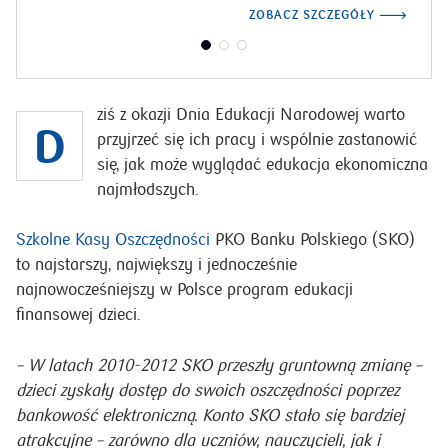
Oszczędności (SKO). Robiły to kiedyś takie znane osoby jak
Kayah, Tomasz Karolak czy Tomasz Kammel. To chyba świetna
rekomendacja.
ZOBACZ SZCZEGÓŁY
ziś z okazji Dnia Edukacji Narodowej warto
D
przyjrzeć się ich pracy i wspólnie zastanowić
się, jak może wyglądać edukacja ekonomiczna
najmłodszych.
Szkolne Kasy Oszczędności
PKO Banku Polskiego (SKO)
to najstarszy, największy i jednocześnie
najnowocześniejszy w Polsce program edukacji
finansowej dzieci.