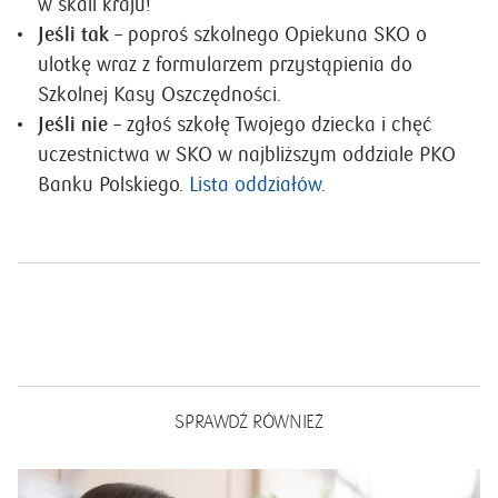
wychowawcę lub dyrektora szkoły). Aktualnie co
trzecia polska szkoła podstawowa należy do SKO
PKO Banku Polskiego, co daje wynik 4,5 tys. szkół
w skali kraju!
Jeśli tak
– poproś szkolnego Opiekuna SKO o
ulotkę wraz z formularzem przystąpienia do
Szkolnej Kasy Oszczędności.
Jeśli nie
– zgłoś szkołę Twojego dziecka i chęć
uczestnictwa w SKO w najbliższym oddziale PKO
Banku Polskiego.
Lista oddziałów
.