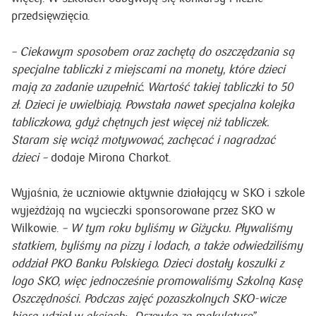
lub w gazetce SKO
.
Atrakcji zachęcających do oszczędzania jest zresztą
więcej. W szkołach odbywają się konkursy i liczne
przedsięwzięcia.
– Ciekawym sposobem oraz zachętą do oszczędzania są
specjalne tabliczki z miejscami na monety, które dzieci
mają za zadanie uzupełnić. Wartość takiej tabliczki to 50
zł. Dzieci je uwielbiają. Powstała nawet specjalna kolejka
tabliczkowa, gdyż chętnych jest więcej niż tabliczek.
Staram się wciąż motywować, zachęcać i nagradzać
dzieci –
dodaje Mirona Charkot.
Wyjaśnia, że uczniowie aktywnie działający w SKO i szkole
wyjeżdżają na wycieczki sponsorowane przez SKO w
Wilkowie.
– W tym roku byliśmy w Giżycku. Pływaliśmy
statkiem, byliśmy na pizzy i lodach, a także odwiedziliśmy