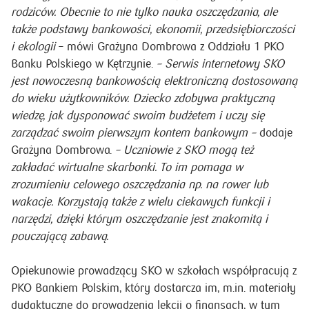
– W latach 2010-2012 SKO przeszły gruntowną zmianę –
dzieci zyskały dostęp do swoich oszczędności poprzez
bankowość elektroniczną. Konto SKO stało się bardziej
atrakcyjne – zarówno dla uczniów, nauczycieli, jak i
rodziców. Obecnie to nie tylko nauka oszczędzania, ale
także podstawy bankowości, ekonomii, przedsiębiorczości
i ekologii
– mówi Grażyna Dombrowa z Oddziału 1 PKO
Banku Polskiego w Kętrzynie.
– Serwis internetowy SKO
jest nowoczesną bankowością elektroniczną dostosowaną
do wieku użytkowników. Dziecko zdobywa praktyczną
wiedzę, jak dysponować swoim budżetem i uczy się
zarządzać swoim pierwszym kontem bankowym
–
dodaje
Grażyna Dombrowa.
– Uczniowie z SKO mogą też
zakładać wirtualne skarbonki. To im pomaga w
zrozumieniu celowego oszczędzania np. na rower lub
wakacje. Korzystają także z wielu ciekawych funkcji i
narzędzi, dzięki którym oszczędzanie jest znakomitą i
pouczającą zabawą.