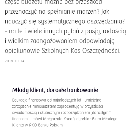
część budżetu można bez przeszkód
przeznaczyć na spełnianie marzeń? Jak
nauczyć się systematycznego oszczędzania?
– na te i wiele innych pytań z pasją, radością
i wielkim zaangażowaniem odpowiadają
opiekunowie Szkolnych Kas Oszczędności.
2019-10-14
Nowoczesne SKO – jak się zabrać do
oszczędzania?
Nowoczesne SKO – jak się zabrać do oszczędzania? PKO Bank
Polski jako jedyny na polskim rynku bankowym posiada
unikalny, innowacyjny i kompleksowy program edukacji
finansowej dla dzieci. Najmłodsi mogą się uczyć zarządzania
własnym budżetem i oszczędnościami w ramach Szkolnych Kas