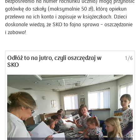
i jednocześnie je motywuje. Oprócz internetowego SKO
wciąż dostępne są książeczki papierowe, a dzieci
(równolegle do wpłat i przelewów robionych przez bliskich
bezpośrednio na numer rachunku ucznia) mogą przynosić
gotówkę do szkoły (maksymalnie 50 zł), którą opiekun
przelewa na ich konta i zapisuje w książeczkach. Dzieci
doskonale wiedzą, że SKO to fajna sprawa – oszczędzanie
i zabawa!
Odłóż to na jutro, czyli oszczędzaj w
1/6
SKO