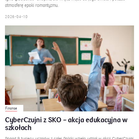
jednego z najwybitniejszych polskich kompozytorów. Wystawa
„Romantyczny Chopin” to immersyjne doświadczenie, które pozwala
spojrzeć na twórczość Fryderyk Chopin z zupełnie nowej perspektywy.
Dzięki połączeniu sztuki, technologii i narracji, odwiedzający mogą nie
tylko „posłuchać” Chopina, ale wręcz wejść do jego świata i poczuć
atmosferę epoki romantyzmu.
2026-04-10
Finanse