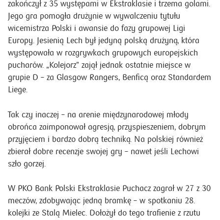
zakończył z 35 występami w Ekstraklasie i trzema golami.
Jego gra pomogła drużynie w wywalczeniu tytułu
wicemistrza Polski i awansie do fazy grupowej Ligi
Europy. Jesienią Lech był jedyną polską drużyną, która
występowała w rozgrywkach grupowych europejskich
pucharów. „Kolejorz” zajął jednak ostatnie miejsce w
grupie D – za Glasgow Rangers, Benficą oraz Standardem
Liege.
Tak czy inaczej – na arenie międzynarodowej młody
obrońca zaimponował agresją, przyspieszeniem, dobrym
przyjęciem i bardzo dobrą techniką. Na polskiej również
zbierał dobre recenzje swojej gry – nawet jeśli Lechowi
szło gorzej.
W PKO Bank Polski Ekstraklasie Puchacz zagrał w 27 z 30
meczów, zdobywając jedną bramkę – w spotkaniu 28.
kolejki ze Stalą Mielec. Dołożył do tego trafienie z rzutu