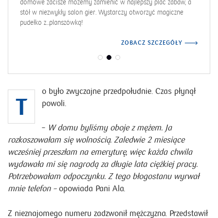
domowe zacisze możemy zamienić w najlepszy plac zabaw, a
stół w niezwykły salon gier. Wystarczy otworzyć magiczne
pudełko z…planszówką!
ZOBACZ SZCZEGÓŁY
o było zwyczajne przedpołudnie. Czas płynął
T
powoli.
–
W domu byliśmy oboje z mężem. Ja
rozkoszowałam się wolnością. Zaledwie 2 miesiące
wcześniej przeszłam na emeryturę, więc każda chwila
wydawała mi się nagrodą za długie lata ciężkiej pracy.
Potrzebowałam odpoczynku. Z tego błogostanu wyrwał
mnie telefon –
opowiada Pani Ala.
Z nieznajomego numeru zadzwonił mężczyzna. Przedstawił