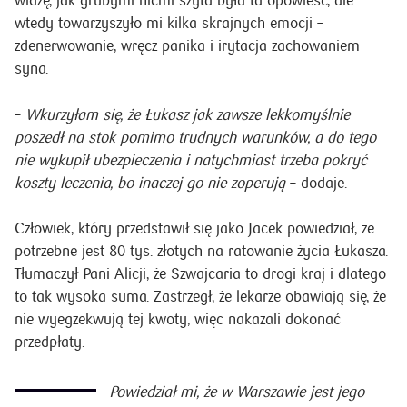
widzę, jak grubymi nićmi szyta była ta opowieść, ale
wtedy towarzyszyło mi kilka skrajnych emocji –
zdenerwowanie, wręcz panika i irytacja zachowaniem
syna.
–
Wkurzyłam się, że Łukasz jak zawsze lekkomyślnie
poszedł na stok pomimo trudnych warunków, a do tego
nie wykupił ubezpieczenia i natychmiast trzeba pokryć
koszty leczenia, bo inaczej go nie zoperują
– dodaje.
Człowiek, który przedstawił się jako Jacek powiedział, że
potrzebne jest 80 tys. złotych na ratowanie życia Łukasza.
Tłumaczył Pani Alicji, że Szwajcaria to drogi kraj i dlatego
to tak wysoka suma. Zastrzegł, że lekarze obawiają się, że
nie wyegzekwują tej kwoty, więc nakazali dokonać
przedpłaty.
Powiedział mi, że w Warszawie jest jego