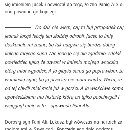
się imieniem Jacek i nawiązał do tego, że zna Panią Alę, a
ona powinna go kojarzyć.
Do dziś nie wiem, czy to był przypadek czy
jednak jakąś lekcję ten złodziej odrobił. Jacek to imię
doskonale mi znane, bo tak nazywa się bardzo dobry
kolega mojego syna. Nic innego się nie zgadzało. Zdołał
powiedzieć tylko, że dzwoni w imieniu mojego wnuczka,
który miał wypadek. A ja głupia sama go poprawiłam, że
w imieniu syna, bo ja przecież nie mam wnuka. Wiem, że
od tej chwili miał mnie już w garści. A ja właściwie sama
opowiedziałam mu historię, którą on tylko podchwycił i
wciągnął mnie w to ­–
opowiada Pani Ala.
Dorosły syn Pani Ali, Łukasz, był wówczas na nartach ze
znajomymi w Szwajcarii. Poprzedniego dnia podczas