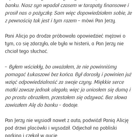
banku. Nasz syn wpadał czasem w tarapaty finansowe i
prosił nas o pożyczkę. Sam więc dopowiedziałem sobie, że
z pewnością tak jest i tym razem
– mówi Pan Jerzy.
Pani Alicja po drodze próbowała opowiedzieć mężowi o
tym, co się zdarzyło, ale była w histerii, a Pan Jerzy nie
chciał tego słuchać.
–
Byłem wściekły, bo uważałem, że nie powinniśmy
pomagać Łukaszowi bez końca. Był dorosły i powinien już
wziąć odpowiedzialność za swoje czyny. Miękkie serce
matki zawsze jednak ulegało, więc ja uniosłem się dumą i
po prostu obraziłem, przestałem się odzywać. Bez słowa
zawiozłem Alę do banku
– dodaje.
Pan Jerzy nie wysiadł nawet z auta, podwiózł Panią Alicję
pod drzwi placówki i wysadził. Odjechał na pobliski
parking i czekał w aucie.