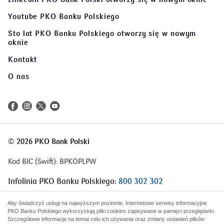
Youtube PKO Banku Polskiego
Sto lat PKO Banku Polskiego
otworzy się w nowym
oknie
Kontakt
O nas
©
2026 PKO Bank Polski
Kod BIC (Swift): BPKOPLPW
Infolinia PKO Banku Polskiego:
800 302 302
Infolinia Korporacje i Samorządy:
801 363 636
Aby świadczyć usługi na najwyższym poziomie, Internetowe serwisy informacyjne
PKO Banku Polskiego wykorzystują pliki cookies zapisywane w pamięci przeglądarki.
Szczegółowe informacje na temat celu ich używania oraz zmiany ustawień plików