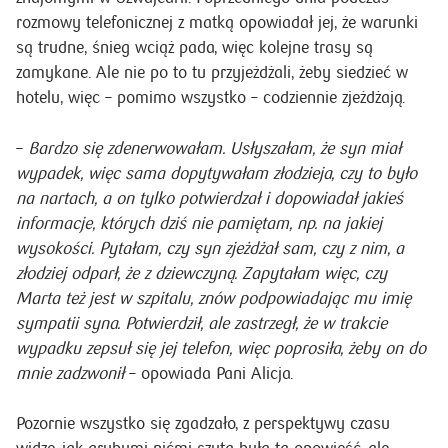
rozmowy telefonicznej z matką opowiadał jej, że warunki
są trudne, śnieg wciąż pada, więc kolejne trasy są
zamykane. Ale nie po to tu przyjeżdżali, żeby siedzieć w
hotelu, więc – pomimo wszystko – codziennie zjeżdżają.
–
Bardzo się zdenerwowałam. Usłyszałam, że syn miał
wypadek, więc sama dopytywałam złodzieja, czy to było
na nartach, a on tylko potwierdzał i dopowiadał jakieś
informacje, których dziś nie pamiętam, np. na jakiej
wysokości. Pytałam, czy syn zjeżdżał sam, czy z nim, a
złodziej odparł, że z dziewczyną. Zapytałam więc, czy
Marta też jest w szpitalu, znów podpowiadając mu imię
sympatii syna. Potwierdził, ale zastrzegł, że w trakcie
wypadku zepsuł się jej telefon, więc poprosiła, żeby on do
mnie zadzwonił
– opowiada Pani Alicja.
Pozornie wszystko się zgadzało, z perspektywy czasu