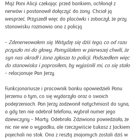
Mąż Pani Alicji czekając przed bankiem, ochłonął z
nerwów i postanowił dołączyć do żony. Chciał ją
wesprzeć. Przyszedł więc do placówki i zobaczył, że przy
stanowisku rozmawia ona z policją.
–
Zdenerwowałem się. Wstydzę się dziś tego, co od razu
przyszło mi do głowy. Pomyślałem w pierwszej chwili, że
syn nas okradł i żona zgłasza to policji. Podszedłem więc
do stanowiska i poprosiłem, by wyjaśnili mi, co się stało
– relacjonuje Pan Jerzy.
Funkcjonariusze i pracownik banku opowiedzieli Panu
Jerzemu o tym, co się wydarzyło oraz o swoich
podejrzeniach. Pan Jerzy zadzwonił natychmiast do syna,
a gdy ten nie odebrał telefonu, wybrał numer jego
dziewczyny – Marty. Odebrała. Zdziwiona powiedziała, że
nic nie wie o wypadku, ale rzeczywiście Łukasz z Jackiem
pojechali na stok. Ona z resztą znajomych zostali dziś w