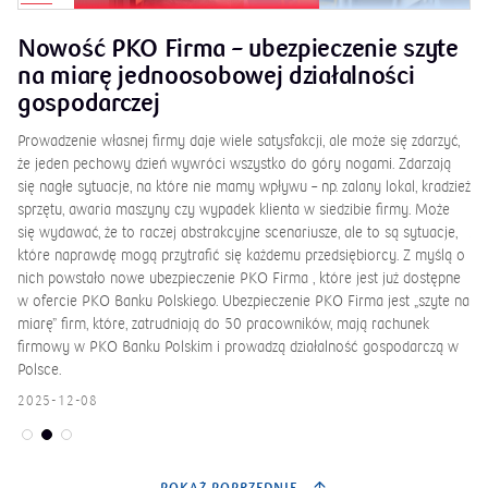
Nowość PKO Firma – ubezpieczenie szyte
K
na miarę jednoosobowej działalności
k
gospodarczej
Od
 co
Ba
Prowadzenie własnej firmy daje wiele satysfakcji, ale może się zdarzyć,
za
że jeden pechowy dzień wywróci wszystko do góry nogami. Zdarzają
po
się nagłe sytuacje, na które nie mamy wpływu – np. zalany lokal, kradzież
wy
sprzętu, awaria maszyny czy wypadek klienta w siedzibie firmy. Może
Ja
się wydawać, że to raczej abstrakcyjne scenariusze, ale to są sytuacje,
PK
które naprawdę mogą przytrafić się każdemu przedsiębiorcy. Z myślą o
nich powstało nowe ubezpieczenie PKO Firma , które jest już dostępne
20
w ofercie PKO Banku Polskiego. Ubezpieczenie PKO Firma jest „szyte na
miarę” firm, które, zatrudniają do 50 pracowników, mają rachunek
firmowy w PKO Banku Polskim i prowadzą działalność gospodarczą w
Polsce.
2025-12-08