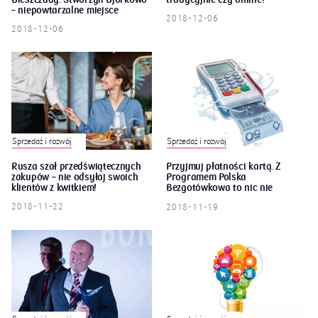
– niepowtarzalne miejsce
2018-12-06
rodzinnego wypoczynku
2018-12-06
Sprzedaż i rozwój
Sprzedaż i rozwój
Rusza szał przedświątecznych
Przyjmuj płatności kartą. Z
zakupów – nie odsyłaj swoich
Programem Polska
klientów z kwitkiem!
Bezgotówkowa to nic nie
kosztuje
2018-11-22
2018-11-19