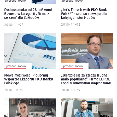
Sprzedaż i rozwój
Sprzedaż i rozwój
Dodaje smaku od 28 lat! Anioł
„Let’s Fintech with PKO Bank
Biznesu w kategorii „Firma z
Polski!” – szansa rozwoju dla
sercem” dla Zakładów
kolejnych start-upów
Spożywczych BONA
2018-11-02
2018-11-07
Sprzedaż i rozwój
Sprzedaż i rozwój
Nowe możliwości Platformy
„Bierzcie się za rzeczy trudne i
Wsparcia Eksportu PKO Banku
mało popularne”. Firma EDPOL
Polskiego
Food & Innovation nagrodzona!
2018-10-30
2018-10-29