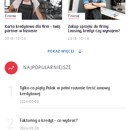
Finanse
Finanse
Karta kredytowa dla firm – twój
Zakup sprzętu do firmy...
partner w biznesie
Leasing, kredyt czy wynajem?
2018-10-23
2018-10-18
POKAŻ WIĘCEJ
NAJPOPULARNIEJSZE
Tylko co piąty Polak w pełni rozumie treść umowy
kredytowej
2024-08-08
Faktoring a kredyt – co wybrać?
2024-03-26