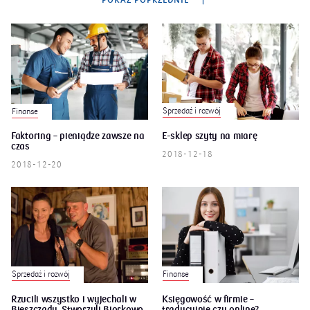
POKAŻ POPRZEDNIE
Sprzedaż i rozwój
Finanse
Faktoring – pieniądze zawsze na
E-sklep szyty na miarę
czas
2018-12-18
2018-12-20
Finanse
Sprzedaż i rozwój
Rzucili wszystko i wyjechali w
Księgowość w firmie –
Bieszczady. Stworzyli Bjorkowo
tradycyjnie czy online?