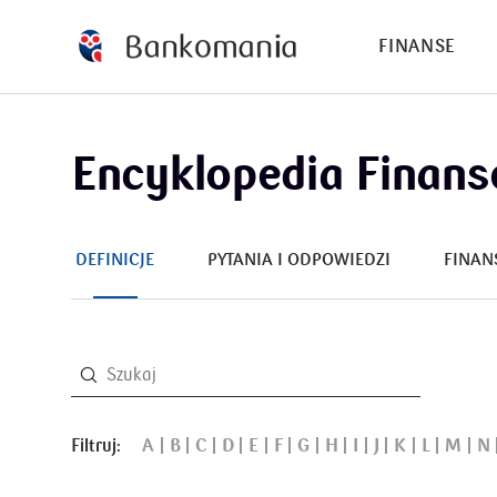
FINANSE
Encyklopedia Finan
DEFINICJE
PYTANIA I ODPOWIEDZI
FINAN
Filtruj:
A
B
C
D
E
F
G
H
I
J
K
L
M
N