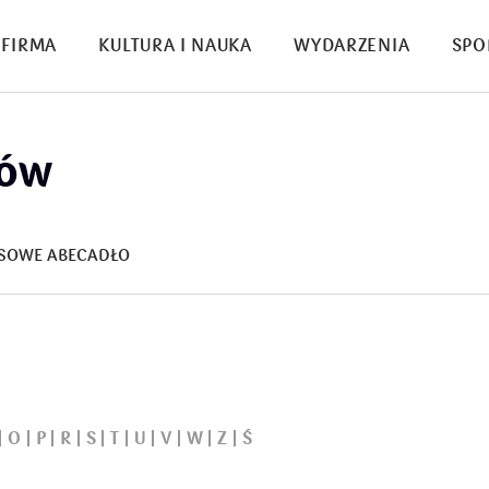
FIRMA
KULTURA I NAUKA
WYDARZENIA
SPO
sów
SOWE ABECADŁO
O
P
R
S
T
U
V
W
Z
Ś