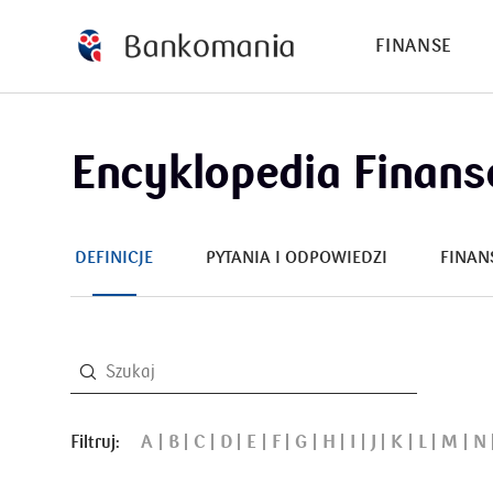
FINANSE
Encyklopedia Finan
DEFINICJE
PYTANIA I ODPOWIEDZI
FINAN
Filtruj:
A
B
C
D
E
F
G
H
I
J
K
L
M
N