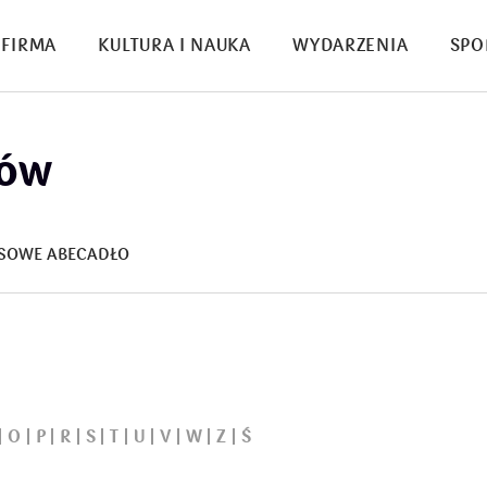
FIRMA
KULTURA I NAUKA
WYDARZENIA
SPO
sów
SOWE ABECADŁO
O
P
R
S
T
U
V
W
Z
Ś