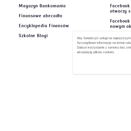
Magazyn Bankomania
Facebook
wskaźników zapisywany jest w postaci
otworzy 
matematycznych algorytmów, a te przekładane
Finansowe abecadło
są na język programów komputerowych do handlu
Facebook 
instrumentami finansowymi. Jest to tak zwany
Encyklopedia Finansów
nowym ok
handel wysokich częstotliwości (ang. high
Szkolne Blogi
Facebook
frequency trading). Akcje kupują i sprzedają
Aby świadczyć usługi na najwyższym p
się w no
Szczegółowe informacje na temat celu
już nie ludzie, a maszyny.
Dalsze korzystanie z serwisu bez zm
Facebook
akceptację plików cookies.
Razem
ot
©
2026 PKO Bank Polski
Kod BIC (S