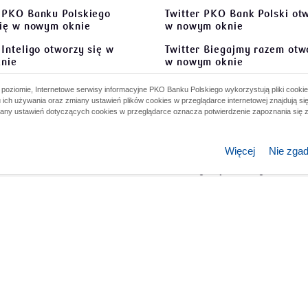
 PKO Banku Polskiego
Twitter PKO Bank Polski
otw
się w nowym oknie
w nowym oknie
Inteligo
otworzy się w
Twitter Biegajmy razem
otwo
nie
w nowym oknie
 Biegajmy Razem
otworzy
Instagram PKO Bank Polski
oziomie, Internetowe serwisy informacyjne PKO Banku Polskiego wykorzystują pliki cookie
wym oknie
się w nowym oknie
 ich używania oraz zmiany ustawień plików cookies w przeglądarce internetowej znajdują si
iany ustawień dotyczących cookies w przeglądarce oznacza potwierdzenie zapoznania się z
 PKO Bank Polski Grajmy
Instagram Biegajmy razem
o
worzy się w nowym oknie
się w nowym oknie
Więcej
Nie zga
Twitter PKO BP Grajmy raz
otworzy się w nowym oknie
Infolinia PKO Banku Pols
wift): BPKOPLPW
Infolinia Korporacje i Sa