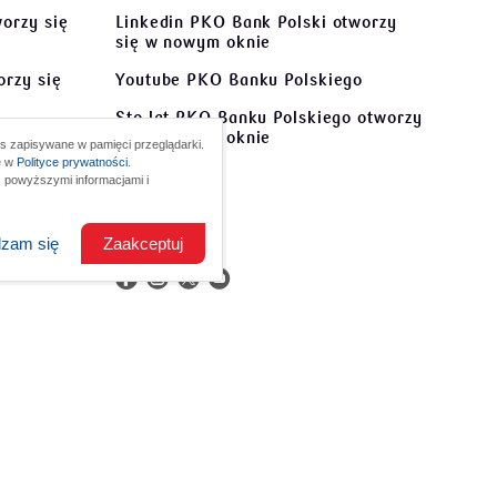
orzy się
Linkedin PKO Bank Polski
otworzy
się w nowym oknie
rzy się
Youtube PKO Banku Polskiego
Sto lat PKO Banku Polskiego
otworzy
otworzy
się w nowym oknie
s zapisywane w pamięci przeglądarki.
ę w
Polityce prywatności
.
Kontakt
 powyższymi informacjami i
tworzy
O nas
dzam się
Zaakceptuj
em
kiego:
800 302 302
morządy:
801 363 636