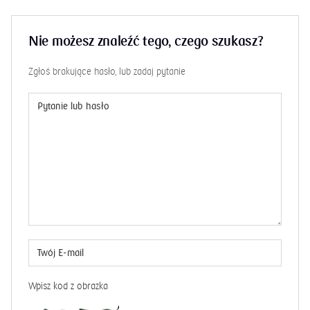
1 EUR albo 1 GBP. Używanie iPKO dealer daje
możliwość korzystania z atrakcyjnych kursów wymiany
Nie możesz znaleźć tego, czego szukasz?
walut, natychmiastowej realizacji zleceń, a ponadto
klienci mogą pogłębiać swoją wiedzę, korzystając
Zgłoś brakujące hasło, lub zadaj pytanie
z dostępnych informacji dotyczących kursów
walutowych, analiz rynkowych i wykresów.
Wpisz kod z obrazka