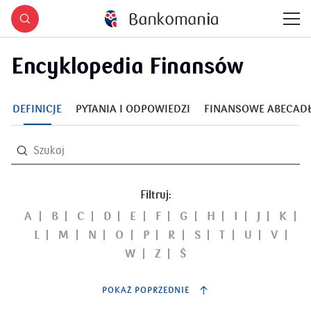
Encyklopedia Finansów
DEFINICJE
PYTANIA I ODPOWIEDZI
FINANSOWE ABECAD
Filtruj:
A
B
C
D
E
F
G
H
I
J
K
L
M
N
O
P
R
S
T
U
V
W
Z
Ś
POKAŻ POPRZEDNIE